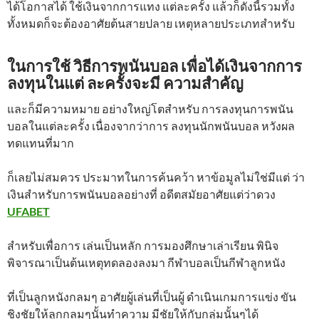
ได้โอกาสได้ ใช้เงินจากการแทง แต่ละครั้ง แล้วก็ดังนี้รวมทั้ง
ทั้งหมดก็จะต้องอาศัยต้นสายปลาย เหตุหลายประเภทสำหรับ
ในการใช้ วิธีการพนันบอล เพื่อได้เงินจากการ
ลงทุนในแต่ ละครั้งจะมี ความสำคัญ
และก็มีความหมาย อย่างใหญ่โตสำหรับ การลงทุนการพนัน
บอลในแต่ละครั้ง เนื่องจากว่าการ ลงทุนนักพนันบอล หวังผล
ทดแทนที่มาก
ก็เลยไม่สมควร ประมาทในการค้นคว้า หาข้อมูลไม่ใช่มีแต่ ว่า
เงินสำหรับการพนันบอลอย่างที่ อดีตสมัยอาศัยแต่ว่าดวง
UFABET
สำหรับเพื่อการ เล่นเป็นหลัก การมองศึกษาเล่าเรียน พินิจ
พิจารณาเป็นต้นเหตุทดลองลงมา กีฬาบอลเป็นกีฬาลูกหนัง
ที่เป็นลูกหนังกลมๆ อาศัยผู้เล่นที่เป็นผู้ ดำเนินเกมการแข่ง ขัน
ชิงชัยให้ลูกกลมๆนั้นทำความ มีชัยให้กับกลุ่มนั้นๆได้