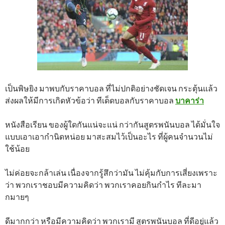
เป็นพิษยิง มาพบกับราคาบอล ที่ไม่ปกติอย่างชัดเจน กระตุ้นแล้ว
ส่งผลให้มีการเกิดหัวข้อว่า ทีเด็ดบอลกับราคาบอล
บาคาร่า
หนังสือเรียน ของผู้ใดกันแน่จะแน่ กว่ากันสูตรพนันบอล ได้มั่นใจ
แบบเอาเอากำนิดหน่อย มาสะสมไว้เป็นอะไร ที่ผู้คนจำนวนไม่
ใช้น้อย
ไม่ค่อยจะกล้าเล่น เนื่องจากรู้สึกว่ามัน ไม่คุ้มกับการเสี่ยงเพราะ
ว่า พวกเราชอบมีความคิดว่า พวกเราคอยกินกำไร ทีละมา
กมายๆ
ดีมากกว่า หรือมีความคิดว่า พวกเรามี สูตรพนันบอล ที่ดีอยู่แล้ว