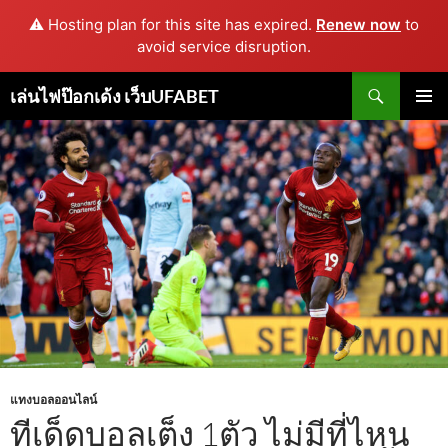
⚠️ Hosting plan for this site has expired.
Renew now
to
avoid service disruption.
ข้าม
ค้นหา
เล่นไฟป๊อกเด้ง เว็บUFABET
ไป
ยัง
เมนูหลัก
เนื้อหา
แทงบอลออนไลน์
ทีเด็ดบอลเต็ง 1ตัว ไม่มีที่ไหน