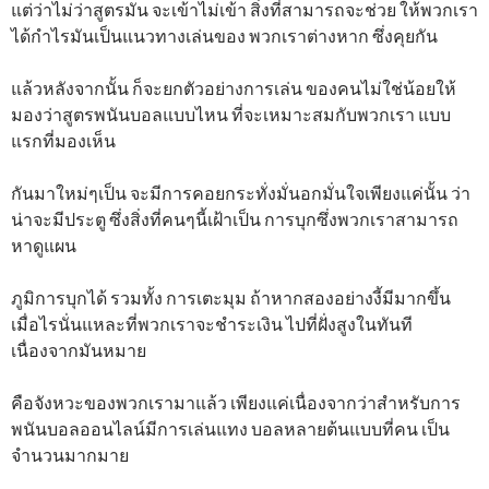
แต่ว่าไม่ว่าสูตรมัน จะเข้าไม่เข้า สิ่งที่สามารถจะช่วย ให้พวกเรา
ได้กำไรมันเป็นแนวทางเล่นของ พวกเราต่างหาก ซึ่งคุยกัน
แล้วหลังจากนั้น ก็จะยกตัวอย่างการเล่น ของคนไม่ใช่น้อยให้
มองว่าสูตรพนันบอลแบบไหน ที่จะเหมาะสมกับพวกเรา แบบ
แรกที่มองเห็น
กันมาใหม่ๆเป็น จะมีการคอยกระทั่งมั่นอกมั่นใจเพียงแค่นั้น ว่า
น่าจะมีประตู ซึ่งสิ่งที่คนๆนี้เฝ้าเป็น การบุกซึ่งพวกเราสามารถ
หาดูแผน
ภูมิการบุกได้ รวมทั้ง การเตะมุม ถ้าหากสองอย่างงี้มีมากขึ้น
เมื่อไรนั่นแหละที่พวกเราจะชำระเงิน ไปที่ฝั่งสูงในทันที
เนื่องจากมันหมาย
คือจังหวะของพวกเรามาแล้ว เพียงแค่เนื่องจากว่าสำหรับการ
พนันบอลออนไลน์มีการเล่นแทง บอลหลายต้นแบบที่คน เป็น
จำนวนมากมาย