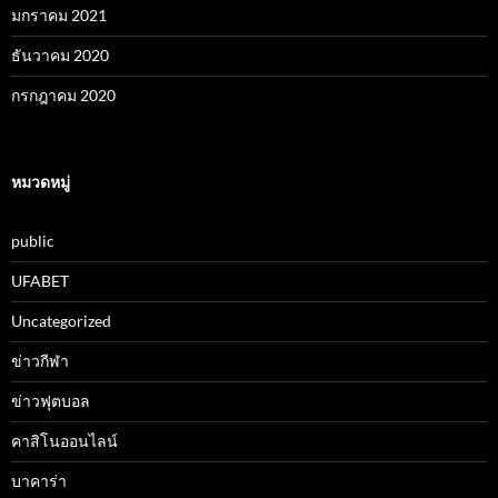
มกราคม 2021
ธันวาคม 2020
กรกฎาคม 2020
หมวดหมู่
public
UFABET
Uncategorized
ข่าวกีฬา
ข่าวฟุตบอล
คาสิโนออนไลน์
บาคาร่า