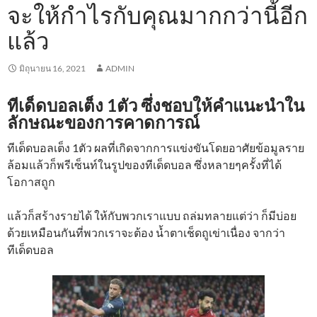
จะให้กำไรกับคุณมากกว่านี้อีก
แล้ว
มิถุนายน 16, 2021
ADMIN
ทีเด็ดบอลเต็ง 1ตัว ซึ่งชอบให้คำแนะนำใน
ลักษณะของการคาดการณ์
ทีเด็ดบอลเต็ง 1ตัว ผลที่เกิดจากการแข่งขัน
โดยอาศัยข้อมูลราย
ล้อมแล้วก็พรีเซ็นท์ในรูปของทีเด็ดบอล ซึ่งหลายๆครั้งที่ได้
โอกาสถูก
แล้วก็สร้างรายได้ ให้กับพวกเราแบบ ถล่มทลายแต่ว่า ก็มีบ่อย
ด้วยเหมือนกันที่พวกเราจะต้อง น้ำตาเช็ดถูเข่าเนื่อง จากว่า
ทีเด็ดบอล