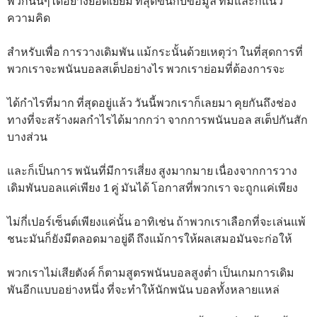
พวกนั้นๆได้อย่างยอดเยี่ยม ที่สุดขึ้นกับข้อมูล ที่มีและก็แนว
ความคิด
สำหรับเพื่อ การวางเดิมพัน แม้กระนั้นด้วยเหตุว่า ในที่สุดการที่
พวกเราจะพนันบอลสเต็ปอย่างไร พวกเราย่อมที่ต้องการจะ
ได้กำไรที่มาก ที่สุดอยู่แล้ว วันนี้พวกเราก็เลยมา คุยกันถึงช่อง
ทางที่จะสร้างผลกำไรได้มากกว่า จากการพนันบอล สเต็ปกันสัก
บางส่วน
และก็เป็นการ พนันที่มีการเสี่ยง สูงมากมาย เนื่องจากการวาง
เดิมพันบอลแค่เพียง 1 คู่ มันได้ โอกาสที่พวกเรา จะถูกแค่เพียง
ไม่กี่เปอร์เซ็นต์เพียงแค่นั้น อาทิเช่น ถ้าพวกเราเลือกที่จะเล่นแพ้
ชนะมันก็ยังมีตลอดมาอยู่ดี ถึงแม้การให้ผลเสมอมันจะก่อให้
พวกเราไม่เสียตังค์ ก็ตามสูตรพนันบอลสูงต่ำ เป็นเกมการเดิม
พันอีกแบบอย่างหนึ่ง ที่จะทำให้นักพนัน บอลทั้งหลายแหล่