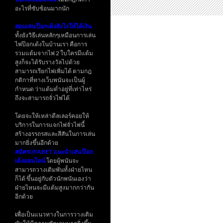
อะไรที่ซับซ้อนมากนัก
สอนเล่น ป๊อกเด้งยังไงให้ได้เงิน
ทั้งยังวิธีเล่นหลักๆเหมือนการเล่น
ไพ่ป๊อกเด้งในบ้านเรา คือการ
รวมแต้มจากไพ่ 2 ใบใครมีแต้ม
สูงก็จะได้รับรางวัลไปด้วย
สามารถเรียกไพ่เพิ่มได้ ตามกฎ
กติกาที่ทางเว็บพนันจะเป็นผู้
กำหนด ว่าแต้มต่ำอยู่ที่เท่าไหร่
ถึงจะสามารถจั่วไพ่ได้
โดยจะให้เหล่าดีลเลอร์คอยให้
บริการในการแจกไพ่จั่วไพ่นี้
สร้างอรรถรสและสีสันในการเล่น
มากยิ่งขึ้นอีกด้วย
สมัครUFABET แนะนำเล่น ป๊อก
เด้งออนไลน์
โดยผู้พนันจะ
สามารถวางเดิมพันทั้งฝ่ายไหน
ก็ได้ ขึ้นอยู่กับตัวนักพนันเองว่า
ฝ่ายไหนจะมีแต้มสูงมากกว่ากัน
อีกด้วย
เ
พื่อเป็นแนวทางในการวางเดิม