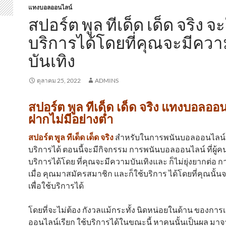
แทงบอลออนไลน์
สปอร์ต พูล ทีเด็ด เด็ด จริง จะ
บริการได้โดยที่คุณจะมีคว
บันเทิง
ตุลาคม 25, 2022
ADMINS
สปอร์ต พูล ทีเด็ด เด็ด จริง แทง​บอล​ออน
ฝาก​ไม่มี​อย่างต่ำ​
สปอร์ต พูล ทีเด็ด เด็ด จริง
สำหรับในการพนันบอลออนไลน์ที่
บริการได้ ตอนนี้จะมีกิจกรรม การพนันบอลออนไลน์ ที่ผู้คน
บริการได้โดย ที่คุณจะมีความบันเทิงและ ก็ไม่ยุ่งยากต่อ ก
เมื่อ คุณมาสมัครสมาชิก และก็ใช้บริการ ได้โดยที่คุณนั้นจะเ
เพื่อใช้บริการได้
โดยที่จะไม่ต้อง กังวลแม้กระทั้ง นิดหน่อยในด้าน ของการเ
ออนไลน์เรียก ใช้บริการได้ในขณะนี้ หาคนนั้นเป็นผล ม