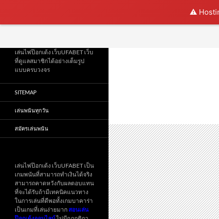
ค้นหา
เล่นไฟป๊อกเด้ง เว็บUFABET
⚠️ Hosti
ข้าม
ไป
ยัง
เล่นไฟป๊อกเด้ง เว็บUFABET เว็บ
ที่ดูแลสมาชิกได้อย่างเต็มรูป
เนื้อหา
แบบครบวงจร
SITEMAP
เล่นพนันทุกวัน
สมัครเล่นพนัน
เล่นไฟป๊อกเด้ง เว็บUFABET เป็น
เกมพนันที่สามารถทำเงินได้จริง
สามารถคาดหวังกับผลตอบแทน
ที่จะได้รับถ้ามีเทคนิคแนวทาง
ในการเล่นที่ดีพอทั้งเกมบาคาร่า
เป็นเกมที่เล่นง่ายมาก
สอนเล่น
ป๊อกเด้งออนไลน์
ไม่มีกฎกติกา