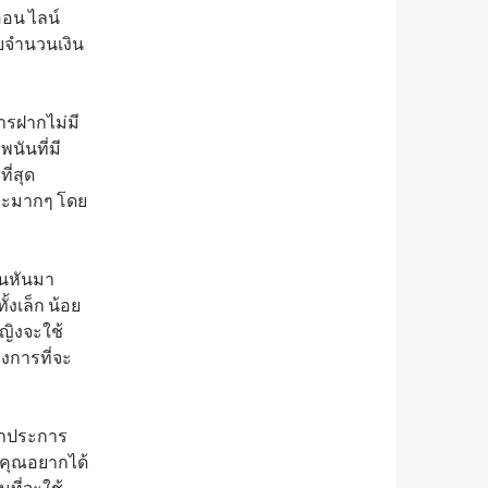
ออน ไลน์
้วยจำนวนเงิน
ารฝากไม่มี
นันที่มี
ี่สุด
เยอะมากๆ โดย
ั้นหันมา
้งเล็ก น้อย
หญิงจะใช้
องการที่จะ
นาประการ
่คุณอยากได้
นที่จะใช้