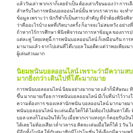
แล้ววันเล่า พวกเราก็เลยจำเป็น ต้องเล่าเรียนมองว่า การเล
สำหรับในการพนันบอลออนไลน์นั้น พวกเราควรจะ จะทำ
ข้อมูล เพราะว่า นักกีฬาก็เป็นสาระสำคัญ ที่จำต้องพินิจพิจ
ว่าคืออะไรบ้าง ผลที่เกิดบางครั้ง ก็อาจจะไม่สมหวัง อย่างที่ต
ถ้าหากไร้การศึกษา พินิจพิจารณาการหาข้อมูล ของการ
แต่ละคู่ โดยเหตุนี้ การพนันบอลออนไลน์ ก็เหมือนกัน การ
มานานแล้ว จากไปเล่นที่โต๊ะบอล ในอดีต แต่ว่าพอเพียงมาใน
ผู้เล่นส่วนมาก
นิยมพนันบอลออนไลน์ เพราะว่ามีความส
มากยิ่งกว่า เดินไปที่โต๊ะมากมาย
การพนันบอลออนไลน์ นิยมอย่างมากมาย แล้วก็มีลัษณะ 
ขึ้น มากมายเรื่อย การพนันบอลออนไลน์ มีเว็บที่น่าไว้วาง
ความต้องการ ของเหล่านักพนัน บอลออนไลน์ มากมายมา
พนันบอลออนไลน์ จะเล่นเมื่อใดก็ได้ ไม่ต้องไปเดินหาโต๊ะ ท
บอล แทงก็โอนเงินให้เว็บ เมื่อพวกเราแทงถูก ก็คอยรับเงิน
ได้เลย ไม่ต้องเสียเวล่ำเวลารอ คิดจะเล่นเมื่อใดก็ได้ 1 วัน 
มีอีกทั้งโบนัส ให้กับสมาชิกมีโปรโมชั่น ให้เลือกมีความพร