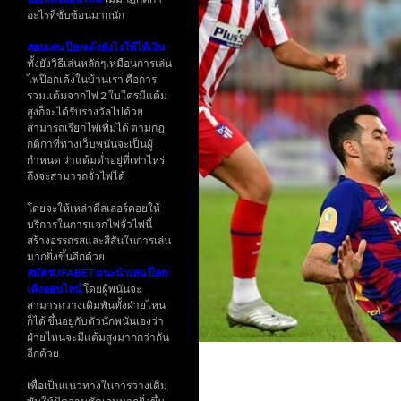
อะไรที่ซับซ้อนมากนัก
สอนเล่น ป๊อกเด้งยังไงให้ได้เงิน
ทั้งยังวิธีเล่นหลักๆเหมือนการเล่น
ไพ่ป๊อกเด้งในบ้านเรา คือการ
รวมแต้มจากไพ่ 2 ใบใครมีแต้ม
สูงก็จะได้รับรางวัลไปด้วย
สามารถเรียกไพ่เพิ่มได้ ตามกฎ
กติกาที่ทางเว็บพนันจะเป็นผู้
กำหนด ว่าแต้มต่ำอยู่ที่เท่าไหร่
ถึงจะสามารถจั่วไพ่ได้
โดยจะให้เหล่าดีลเลอร์คอยให้
บริการในการแจกไพ่จั่วไพ่นี้
สร้างอรรถรสและสีสันในการเล่น
มากยิ่งขึ้นอีกด้วย
สมัครUFABET แนะนำเล่น ป๊อก
เด้งออนไลน์
โดยผู้พนันจะ
สามารถวางเดิมพันทั้งฝ่ายไหน
ก็ได้ ขึ้นอยู่กับตัวนักพนันเองว่า
ฝ่ายไหนจะมีแต้มสูงมากกว่ากัน
อีกด้วย
เ
พื่อเป็นแนวทางในการวางเดิม