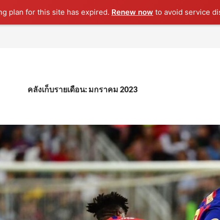
ng plan for this site has expired.
Renew now
to avoid service di
คลังเก็บรายเดือน: มกราคม 2023