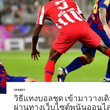
UFABET
วิธีแทงบอลชุด เข้ามาวางเด
ผ่านทางเว็บไซต์พนันออนไล