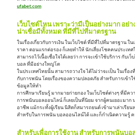
ufabet.com
เว็บไซต์ไหน เพราะว่ามีเป็นอย่างมาก อย่าง
น่าเชื่อมีทั้งหมด ที่มีที่ไปที่มาตรฐาน
ในเรื่องเกี่ยวกับการเงิน ในเว็บไซต์ ที่มีที่ไปที่มาตรฐาน ใน
ราคา ตอนแรกต่อรอง ก็เลยทำให้ นักเสี่ยงโชคคนประเทศ
สามารถไว้เนื้อเชื่อใจได้เลยว่า การจะเข้าใช้บริการ กับเว็
บอล ที่มีอย่างใหญ่โต
ในประเทศไทยนั้น สามารถวางใจ ได้ไม่ว่าจะเป็น ในเรื่องที่
กับการพนัน โดยเรื่องของความปลอดภัย สำหรับการเข้าใช
ข้อมูลให้ทำ
การศึกษาเรียนรู้ มากมายก่ายกอง ในเว็บไซต์ต่างๆ ที่มีค
การพนันบอลออนไลน์ ก็เลยเป็นที่นิยม จากผู้คนเยอะมาก 
อาชีพ แม้กระทั้งผู้เรียน นิสิตก็สมารถยนต์ เข้ามาเล่าเรียน
สำหรับในการพนัน บอลออนไลน์ได้ และก็กำเนิดความรู้ ค
สำหรับเพื่อการใช้งาน สำหรับการพนันบอล