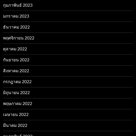
กุมภาพันธ์ 2023
มกราคม 2023
ธันวาคม 2022
พฤศจิกายน 2022
ตุลาคม 2022
กันยายน 2022
สิงหาคม 2022
กรกฎาคม 2022
มิถุนายน 2022
พฤษภาคม 2022
เมษายน 2022
มีนาคม 2022