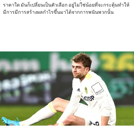
ราคาใด มันก็เปลี่ยนเป็นตัวเลือก อยู่ไม่ใช่น้อยที่จะกระตุ้นทำให้
มีการมีการสร้างผลกำไรขึ้นมาได้จากการพนันพวกนั้น