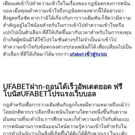
เพียงแต่เข้าไปทำความเข้าใจในเรื่องของ กฎข้อตกลงการพนัน
บอล เมื่อคุณทำความเข้าใจถึงกฎข้อตกลงพวกนี้ได้อย่างน่า
ดึงดูดหรือชัด หากว่ามิได้เกี่ยวกับการวางเดิมพัน ก็จัดว่ามีความ
สำคัญอยู่ไม่ใช่น้อยสำหรับในการเข้าไปทำความเข้าใจหรือ
แปรไปเป็นตัวเลือก ที่ดีให้เกิดขึ้นมากับเวลาสำหรับในการลงทุน
ถ้าเกิดผู้พนันมิได้ใช้โปรโมชั่นต่างๆก็ไม่จำเป็นน่าเข้าไป
ทำความเข้าใจกับข้อตกลงต่างๆก่อนพนันก็ได้ เพื่อเปลี่ยนไปเป็น
ตัวเลือก ที่ดีให้เกิดมาได้มากกว่า
ufabet เข้าสู่ระบบ
UFABETฝาก-ถอนได้เร็วอัพเดตยอด ฟรี
โบนัสUFABETโปรแรงเว็บบอล
กฎสำหรับเพื่อการวางเดิมพันกับลูกก็เลยมีความหมายถึงแม้ว่า
โดยปกติพวกเราเลือกที่จะพนันในทางใดทางหนึ่งขึ้นกับความ
มั่นหมายที่จะทำเงิน การศึกษาและก็ทำความเข้าใจกับต้นแบบ
การพนันผ่านการพนันออนไลน์ความรู้ความเข้าใจสำหรับใน
การทำเงินนับว่าเป็นสิ่งที่เกิดขึ้นได้ดิบได้ดีกับพวกเรา ในระดับ