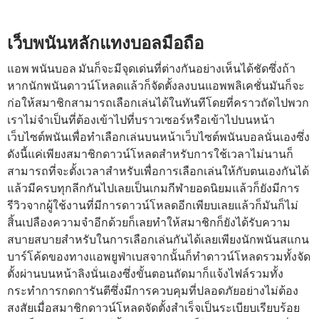
เว็บพนันหลักแทงบอลมือถือ
แอพ พนันบอล มันก็จะมีจุดเด่นที่ต่างกันอย่างเห็นได้ชัดซึ่งถ้า
หากนักพนันดาวน์โหลดแล้วก็จัดตั้งลงบนแอพพลิเคชั่นมันก็จะ
ก่อให้สมาชิกสามารถเลือกเล่นได้ในทันทีโดยที่คราวถัดไปพวก
เราไม่จำเป็นที่ต้องเข้าไปที่บราวเซอร์หรือเข้าไปบนหน้า
เว็บไซต์พนันเพื่อทำเลือกเล่นบนหน้าเว็บไซต์พนันบอลนั่นเองซึ่ง
ดังนี้แค่เพียงสมาชิกดาวน์โหลดสำหรับการใช้เวลาไม่นานก็
สามารถที่จะตั้งเวลาสำหรับเพื่อการเลือกเล่นให้กับตนเองกันได้
แล้วมีครบทุกลีกกันไปเลยเป็นเกมกีฬายอดนิยมแล้วก็ยังมีการ
รีวิวจากผู้ใช้งานที่มีการดาวน์โหลดอีกเพียบเลยแล้วก็มันก็ไม่
สิ้นเปลืองความจำอีกด้วยก็เลยทำให้สมาชิกก็ยังได้รับความ
สบายสบายสำหรับในการเลือกเล่นกันได้เลยเพียงนักพนันสแกน
บาร์โค้ดของทางแอพยูฟ่าเบสจากนั้นก็ทำดาวน์โหลดรวมทั้งจัด
ตั้งผ่านบนหน้าลิงนั่นเองซึ่งขั้นตอนถัดมาก็แจ้งไฟล์รวมทั้ง
กระทำการกดการันตีซึ่งมีการควบคุมที่ปลอดภัยอย่างไม่ต้อง
สงสัยเมื่อสมาชิกดาวน์โหลดจัดตั้งสำเร็จเป็นระเบียบเรียบร้อย