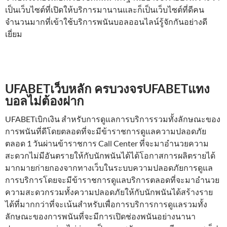
เป็นเว็บไซต์ที่เปิดให้บริการมานานและก็เป็นเว็บไซต์ที่ดีคน
จำนวนมากที่เข้าใช้บริการพนันบอลออนไลน์รู้จักกันอย่างดี
เยี่ยม
UFABETเว็บหลัก ครบวงจรUFABETแทง
บอลไม่ต้องฝาก
UFABETเบิกเงิน สำหรับการดูแลการบริการรวมทั้งลักษณะของ
การพนันที่ดีโดยตลอดที่จะมีข้าราชการดูแลความปลอดภัย
ตลอด 1 วันผ่านข้าราชการ Call Center ที่จะมาอำนวยความ
สะดวกไม่มีอันตรายให้กับนักพนันได้ได้โอกาสการผลิตรายได้
มากมายก่ายกองจากทางเว็บในระบบความปลอดภัยการดูแล
การบริการโดยจะมีข้าราชการดูแลบริการตลอดที่จะมาอำนวย
ความสะดวกรวมทั้งความปลอดภัยให้กับนักพนันได้สร้างราย
ได้ที่มากกว่าที่จะเน้นสำหรับเพื่อการบริการการดูแลรวมทั้ง
ลักษณะของการพนันที่จะมีการเปิดช่องพนันอย่างนานา