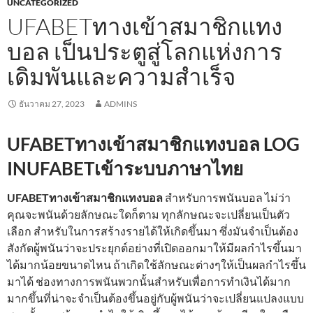
UNCATEGORIZED
UFABETทางเข้าสมาชิกแทง
บอล เป็นประตูสู่โลกแห่งการ
เดิมพันและความสำเร็จ
ธันวาคม 27, 2023
ADMINS
UFABETทางเข้าสมาชิกแทงบอล LOG
INUFABETเข้าระบบภาษาไทย
UFABETทางเข้าสมาชิกแทงบอล
สำหรับการพนันบอล ไม่ว่า
คุณจะพนันด้วยลักษณะใดก็ตาม ทุกลักษณะจะเปลี่ยนเป็นตัว
เลือก สำหรับในการสร้างรายได้ให้เกิดขึ้นมา ซึ่งมันจำเป็นต้อง
สังกัดผู้พนันว่าจะประยุกต์อย่างที่เปิดออกมาให้มีผลกำไรขึ้นมา
ได้มากน้อยขนาดไหน ถ้าเกิดใช้ลักษณะต่างๆให้เป็นผลกำไรขึ้น
มาได้ ช่องทางการพนันพวกนั้นสำหรับเพื่อการทำเงินได้มาก
มากขึ้นที่น่าจะจำเป็นต้องขึ้นอยู่กับผู้พนันว่าจะเปลี่ยนแปลงแบบ