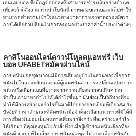
เล่นแทงบอล ซึ่งมีกฎข้อตกลงซึ่งสามารถชำระเงินอย่างต่ำ แค่
เพียงแล้วก็สิ่งสามารถนำโบนัสนี้ มาทดสอบเล่นบอลสเต็ปทำให้
สามารถทำความเข้าใจแนวทาง ราคาการเจรจาต่อรองอัตรา
การได้เสียตัวเปลี่ยนใ นการลงทุนอย่างราคาค่าน้ำประปาต่างๆ
คาสิโนออนไลน์ดาวน์โหลดเเอพฟรี เว็บ
บอล UFABETสมัครผ่านไลน์
การ พนันบอลชุด หากแม้มีการเสี่ยงอยู่บ้างในส่วนของเพื่อการ
พนันไปในแต่ละลักษณะ แม้ผู้เล่นพนันสามารถเปลี่ยนแปลงการ
พนันหรือเลือกแบบที่ปราศจากความเสี่ยงมากจนเกินความ
จำเป็นเอามาหากำไรให้ได้กำไรขึ้นมา มันย่อมเป็นวิถีทางที่จะ
ทำให้มีการสร้างผลกำไรขึ้นมาดีได้อย่างยอดเยี่ยมทีเดียวสม กับ
ปัจจัยที่ว่าทุกลักษณะที่คิดพนัน เมื่อจำต้องเลือกแนวทางที่มิได้มี
การเสี่ยง มันย่อมเป็นหนทางเพิ่มมากยิ่งกว่า ที่จะสร้างผลกำไร
ให้เกิดมา ที่คุณลงทุนไป กับสิ่งที่ว่าเมื่อผู้เข้าร่วมพนันเลือกที่จะ
พนันด้วยแบบที่ไม่เสี่ยง การ พนันบอลชุด ไม่ว่าจะเลือกพนันกับ