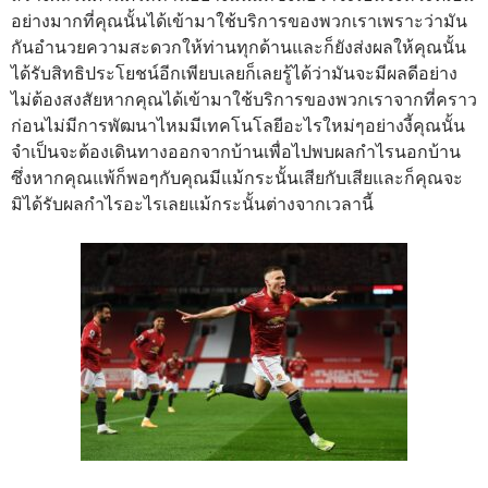
อย่างมากที่คุณนั้นได้เข้ามาใช้บริการของพวกเราเพราะว่ามัน
กันอำนวยความสะดวกให้ท่านทุกด้านและก็ยังส่งผลให้คุณนั้น
ได้รับสิทธิประโยชน์อีกเพียบเลยก็เลยรู้ได้ว่ามันจะมีผลดีอย่าง
ไม่ต้องสงสัยหากคุณได้เข้ามาใช้บริการของพวกเราจากที่คราว
ก่อนไม่มีการพัฒนาไหมมีเทคโนโลยีอะไรใหม่ๆอย่างงี้คุณนั้น
จำเป็นจะต้องเดินทางออกจากบ้านเพื่อไปพบผลกำไรนอกบ้าน
ซึ่งหากคุณแพ้ก็พอๆกับคุณมีแม้กระนั้นเสียกับเสียและก็คุณจะ
มิได้รับผลกำไรอะไรเลยแม้กระนั้นต่างจากเวลานี้