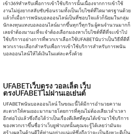
เข้า369สำหรับเพื่อการเข้าใช้บริการนั้นเนื่องจากการเข้าใช้
งานไม่ยุ่งยากสลับซับซ้อนรวมทั้งเป็นเว็บไซต์ที่ไดมาตรฐานด้วย
แล้วก็เมื่อการพนันบอลออนไลน์เป็นที่ชอบใจแล้วก็นิยมในกลุ่ม
นักลงทุนแทงบอลออนไลน์มากขึ้นทุกวี่ทุกวัน ผู้คนจำนวนมากก็
เลยจำต้องมานะที่จะจำต้องเลือกมองหาเว็บไซต์ที่ดีที่จะเข้าไป
ใช้บริการอย่างการที่พวกเราเลือกใช้UFABETนับว่าเป็นวิธีที่ดีที่
พวกเราจะเลือกสำหรับเพื่อการเข้าใช้บริการสำหรับการพนัน
บอลออนไลน์ให้ได้เงินในแต่ละครั้งด้วย
UFABETเว็บตรง วอลเล็ต เว็บ
ตรงUFABETไม่ผ่านเอเย่นต์
UFABETพนันบอลออนไลน์ ในขณะนี้ได้มีการอำนวยความ
สะดวกให้คนเยอะมากมายโดยการที่คุณไม่ต้องเสียเวล่ำเวลา
อีกต่อไปแล้วซึ่งถือได้ว่าเป็นเรื่องดีเลิศที่คุณได้เข้ามาใช้บริการ
ของพวกเราขึ้นชื่อว่าเว็บยูฟ่าเบทนั้นคุณจะรู้ได้เลยว่ามันจะ
สร้างผลในด้านดีให้ท่านอย่างแน่แท้ซึ่งถือว่าจะเป็นจังหวะดีเป็น