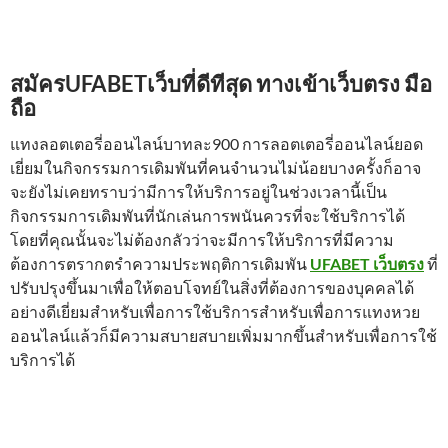
สมัครUFABETเว็บที่ดีทีสุด ทางเข้าเว็บตรง มือ
ถือ
แทง​ลอตเตอรี่​ออนไลน์​บาท​ละ​900​ การลอตเตอรี่ออนไลน์ยอด
เยี่ยมในกิจกรรมการเดิมพันที่คนจำนวนไม่น้อยบางครั้งก็อาจ
จะยังไม่เคยทราบว่ามีการให้บริการอยู่ในช่วงเวลานี้เป็น
กิจกรรมการเดิมพันที่นักเล่นการพนันควรที่จะใช้บริการได้
โดยที่คุณนั้นจะไม่ต้องกลัวว่าจะมีการให้บริการที่มีความ
ต้องการตรากตรำความประพฤติการเดิมพัน
UFABET เว็บตรง
ที่
ปรับปรุงขึ้นมาเพื่อให้ตอบโจทย์ในสิ่งที่ต้องการของบุคคลได้
อย่างดีเยี่ยมสำหรับเพื่อการใช้บริการสำหรับเพื่อการแทงหวย
ออนไลน์แล้วก็มีความสบายสบายเพิ่มมากขึ้นสำหรับเพื่อการใช้
บริการได้