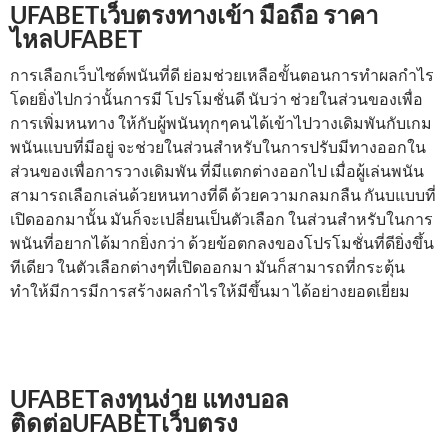
UFABETเว็บตรงทางเข้า มือถือ ราคา
ไหลUFABET
การเลือกเว็บไซต์พนันที่ดี ย่อมช่วยเหลือขั้นตอนการทำผลกำไร
โดยยิ่งไปกว่านั้นการมี โปรโมชั่นดี นับว่า ช่วยในส่วนของเพื่อ
การเพิ่มหนทาง ให้กับผู้พนันทุกๆคนได้เข้าไปวางเดิมพันกับเกม
พนันแบบที่มีอยู่ จะช่วยในส่วนสำหรับในการปรับมีทางออกใน
ส่วนของเพื่อการวางเดิมพัน ที่มีแตกต่างออกไป เมื่อผู้เล่นพนัน
สามารถเลือกเล่นด้วยหนทางที่ดี ด้วยความกลมกลืน กันบแบบที่
เปิดออกมานั้น มันก็จะเปลี่ยนเป็นตัวเลือก ในส่วนสำหรับในการ
พนันที่อยากได้มากยิ่งกว่า ด้วยข้อตกลงของโปรโมชั่นที่ดียิ่งขึ้น
ทีเดียว ในตัวเลือกต่างๆที่เปิดออกมา มันก็สามารถที่กระตุ้น
ทำให้มีการมีการสร้างผลกำไรให้มีขึ้นมา ได้อย่างยอดเยี่ยม
UFABETลงทุนง่าย แทงบอล
ติดต่อUFABETเว็บตรง