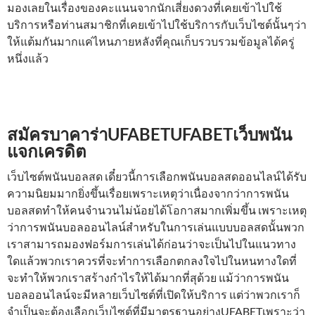
มองเลยในเรื่องของคะแนนจากนักเสี่ยงดวงที่เคยเข้าไปใช้
บริการหรือท่านสมาชิกที่เคยเข้าไปใช้บริการกับเว็บไซต์นั้นๆว่า
ให้แต้มกันมากแค่ไหนภายหลังที่คุณเก็บรวบรวมข้อมูลได้ครู่
หนึ่งแล้ว
สมัครบาคาร่าUFABETUFABETเว็บพนัน
แจกเครดิต
เว็บไซต์พนันบอลสด เดี๋ยวนี้การเลือกพนันบอลสดออนไลน์ได้รับ
ความนิยมมากยิ่งขึ้นเรื่อยเพราะเหตุว่าเนื่องจากว่าการพนัน
บอลสดทำให้คนจำนวนไม่น้อยได้โอกาสมากเพิ่มขึ้น เพราะเหตุ
ว่าการพนันบอลออนไลน์สำหรับในการเล่นแบบบอลสดนั้นพวก
เราสามารถมองฟอร์มการเล่นได้ก่อนว่าจะเป็นไปในแนวทาง
ใดแล้วพวกเราควรที่จะทำการเลือกตกลงใจไปในหนทางใดที่
จะทำให้พวกเราสร้างกำไรให้ได้มากที่สุด้วย แม้ว่าการพนัน
บอลออนไลน์จะมีหลายเว็บไซต์ที่เปิดให้บริการ แต่ว่าพวกเราก็
จำเป็นจะต้องเลือกเว็บไซต์ที่มีมาตรฐานอย่างUFABETเพราะว่า