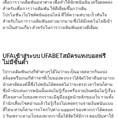
เพื่อการวางเดิมพันมหาศาล เพื่อทำให้นักพนันนั้น เครียดลดลง
สำหรับเพื่อการวางเดิมพัน ให้ดีเยี่ยมขึ้นกว่าเดิม
โปรโมชั่น เว็บไซต์พนันออนไลน์ ที่ให้ความสบาย เร็วทันใจ
สำหรับในการวางเดิมพันอย่างมากมาย ซึ่งได้มีเทคโนโลยีเข้า
มาเป็นส่วนเกี่ยว สำหรับในการวางเดิมพันอย่างดีเยี่ยม
UFAเข้าสู่ระบบ UFABETสมัครแทงบอลฟรี
ไม่มีขั้นต่ำ
ไปวางเดิมพันเก่งกีฬาต่างๆได้ไม่ว่าจะเป็นมวยสลากกินแบ่ง
สล็อตหรือเกมกีฬาฯลฯที่เว็บของพวกเราได้จัดไว้ท่าทีนสามารถ
นำเครดิตองค์นี้ซึ่งไปพนันได้ตลอดไม่ว่าจะตรงเวลาไหนก็ตาม
ซึ่งถ้านักเล่นการพนันนั้นเล่นไม่รู้เรื่องหรือจ่ายเงินพนันไม่รู้เรื่อง
ที่ไหนทางเว็บของพวกเราจะมีคู่มืออยู่หน้าหลักของเว็บ รวมทั้ง
ถ้านักเสี่ยงโชคอ่านแล้วไม่รู้เรื่องไม่เคยทราบจ่ายเงินพนันแบบ
ที่ไหน ท่านก็สามารถโทรไปต่าง support ของพวกเราได้ตลอด
1 วันเพราะทางเว็บของพวกเรานั้นได้จัดให้มีการ ตอบปัญหาให้