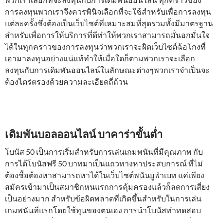
การลงทุนพวกเราจึงควรพินิจเลือกที่จะใช้สำหรับเพื่อการลงทุน
แต่ละครั้งซึ่งต้องเป็นเว็บไซต์ที่เหมาะสมที่สุดรวมทั้งมีมาตรฐาน
สำหรับเพื่อการให้บริการที่ดีทำให้พวกเราสามารถมั่นอกมั่นใจ
ได้ในทุกคราวของการลงทุนว่าพวกเราจะผิดเว็บไซต์ฉ้อโกงที่
เอามาลงทุนอย่างแน่แท้ทำให้เมื่อใดก็ตามพวกเราจะเลือก
ลงทุนกับการเดิมพันออนไลน์ในลักษณะต่างๆพวกเราจำเป็นจะ
ต้องไตร่ตรองด้วยความละเอียดถี่ถ้วน
เดิมพันบอลออนไลน์ บาคาร่าขั้นต่ำ
โบนัส 50 เป็นการเริ่มสำหรับการเล่นเกมพนันที่มีคุณภาพ กับ
การได้โบนัสฟรี 50 บาทมาเป็นแถวทางหาประสบการณ์ ที่ไม่
ต้องซื้อต้องหาสามารถหาได้ในเว็บไซต์พนันยูฟ่าเบท แค่เพียง
สมัครเข้ามาเป็นสมาชิกหนแรกการคุ้มครองแล้วก็ลดการเสี่ยง
เป็นอย่างมาก สำหรับข้อผิดพลาดที่เกิดขึ้นสำหรับในการเล่น
เกมพนันทีแรกโดยใช้ทุนของตนเอง การนำโบนัสทำทดสอบ