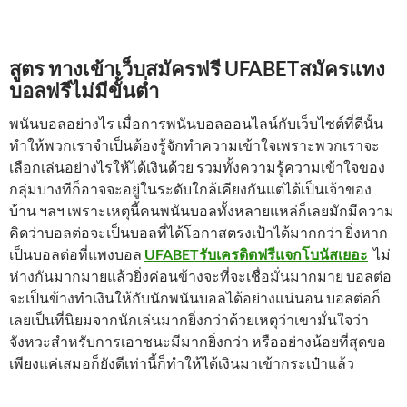
สูตร ทางเข้าเว็บสมัครฟรี UFABETสมัครแทง
บอลฟรีไม่มีขั้นต่ำ
พนันบอลอย่างไร เมื่อการพนันบอลออนไลน์กับเว็บไซต์ที่ดีนั้น
ทำให้พวกเราจำเป็นต้องรู้จักทำความเข้าใจเพราะพวกเราจะ
เลือกเล่นอย่างไรให้ได้เงินด้วย รวมทั้งความรู้ความเข้าใจของ
กลุ่มบางทีก็อาจจะอยู่ในระดับใกล้เคียงกันแต่ได้เป็นเจ้าของ
บ้าน ฯลฯ เพราะเหตุนี้คนพนันบอลทั้งหลายแหล่ก็เลยมักมีความ
คิดว่าบอลต่อจะเป็นบอลที่ได้โอกาสตรงเป้าได้มากกว่า ยิ่งหาก
เป็นบอลต่อที่แพงบอล
UFABETรับเครดิตฟรีแจกโบนัสเยอะ
ไม่
ห่างกันมากมายแล้วยิ่งค่อนข้างจะที่จะเชื่อมั่นมากมาย บอลต่อ
จะเป็นข้างทำเงินให้กับนักพนันบอลได้อย่างแน่นอน บอลต่อก็
เลยเป็นที่นิยมจากนักเล่นมากยิ่งกว่าด้วยเหตุว่าเขามั่นใจว่า
จังหวะสำหรับการเอาชนะมีมากยิ่งกว่า หรืออย่างน้อยที่สุดขอ
เพียงแค่เสมอก็ยังดีเท่านี้ก็ทำให้ได้เงินมาเข้ากระเป๋าแล้ว