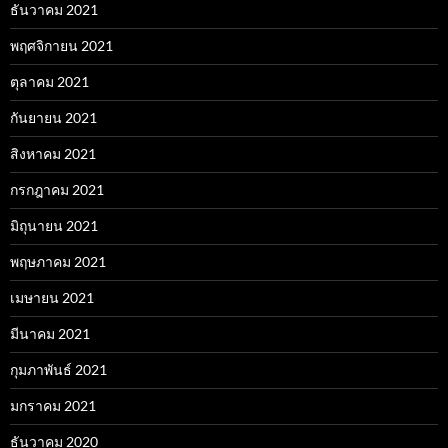
ธันวาคม 2021
พฤศจิกายน 2021
ตุลาคม 2021
กันยายน 2021
สิงหาคม 2021
กรกฎาคม 2021
มิถุนายน 2021
พฤษภาคม 2021
เมษายน 2021
มีนาคม 2021
กุมภาพันธ์ 2021
มกราคม 2021
ธันวาคม 2020