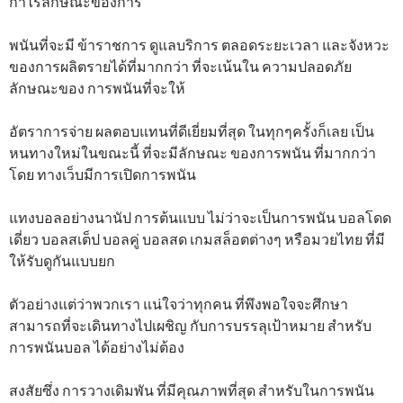
กำไรลักษณะของการ
พนันที่จะมี ข้าราชการ ดูแลบริการ ตลอดระยะเวลา และจังหวะ
ของการผลิตรายได้ที่มากกว่า ที่จะเน้นใน ความปลอดภัย
ลักษณะของ การพนันที่จะให้
อัตราการจ่าย ผลตอบแทนที่ดีเยี่ยมที่สุด ในทุกๆครั้งก็เลย เป็น
หนทางใหม่ในขณะนี้ ที่จะมีลักษณะ ของการพนัน ที่มากกว่า
โดย ทางเว็บมีการเปิดการพนัน
แทงบอลอย่างนานัป การต้นแบบ ไม่ว่าจะเป็นการพนัน บอลโดด
เดี่ยว บอลสเต็ป บอลคู่ บอลสด เกมสล็อตต่างๆ หรือมวยไทย ที่มี
ให้รับดูกันแบบยก
ตัวอย่างแต่ว่าพวกเรา แน่ใจว่าทุกคน ที่พึงพอใจจะศึกษา
สามารถที่จะเดินทางไปเผชิญ กับการบรรลุเป้าหมาย สำหรับ
การพนันบอล ได้อย่างไม่ต้อง
สงสัยซึ่ง การวางเดิมพัน ที่มีคุณภาพที่สุด สำหรับในการพนัน