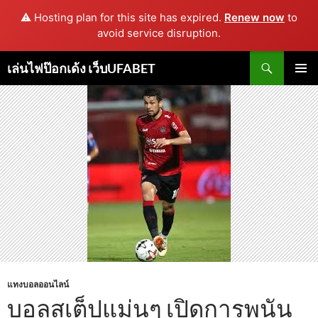
⚠️ Hosting plan for this site has expired.
Renew now
to
avoid service disruption.
ข้าม
ค้นหา
เล่นไฟป๊อกเด้ง เว็บUFABET
ไป
ยัง
เมนูหลัก
เนื้อหา
แทงบอลออนไลน์
บอลสเต็ปแม่นๆ เปิดการพนัน