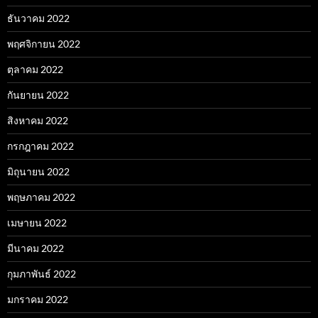
ธันวาคม 2022
พฤศจิกายน 2022
ตุลาคม 2022
กันยายน 2022
สิงหาคม 2022
กรกฎาคม 2022
มิถุนายน 2022
พฤษภาคม 2022
เมษายน 2022
มีนาคม 2022
กุมภาพันธ์ 2022
มกราคม 2022