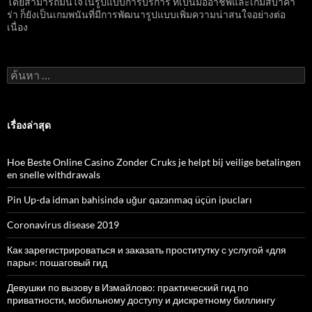
โดยสามารถมั่นใจในรูปแบบการบริการ ที่เป็นมืออาชีพและเกมส์บาคา
ร่า ก็ยังเป็นเกมพนันที่มีการพัฒนารูปแบบเพิ่มความน่าสนใจอย่างต่อ
เนื่อง
ค้นหา
สำหรับ:
เรื่องล่าสุด
Hoe Beste Online Casino Zonder Cruks je helpt bij veilige betalingen
en snelle withdrawals
Pin Up-da idman bahisində uğur qazanmaq üçün ipucları
Coronavirus disease 2019
Как зарегистрироваться и заказать проститутку с услугой «для
пары»: пошаговый гид
Девушки по вызову в Измайлово: практический гид по
приватности, мобильному доступу и дискретному биллингу