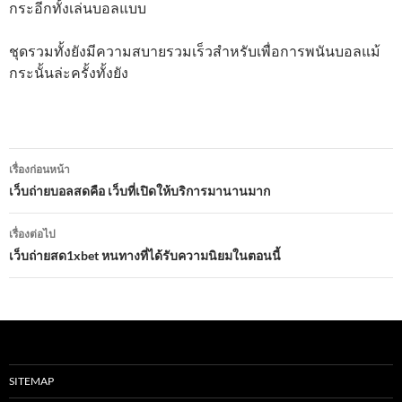
กระอีกทั้งเล่นบอลแบบ
ชุดรวมทั้งยังมีความสบายรวมเร็วสำหรับเพื่อการพนันบอลแม้
กระนั้นล่ะครั้งทั้งยัง
เมนู
เรื่องก่อนหน้า
นำทาง
เว็บถ่ายบอลสดคือ เว็บที่เปิดให้บริการมานานมาก
เรื่อง
เรื่องต่อไป
เว็บถ่ายสด1xbet หนทางที่ได้รับความนิยมในตอนนี้
SITEMAP