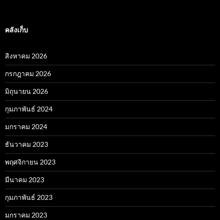
คลังเก็บ
สิงหาคม 2026
กรกฎาคม 2026
มิถุนายน 2026
กุมภาพันธ์ 2024
มกราคม 2024
ธันวาคม 2023
พฤศจิกายน 2023
มีนาคม 2023
กุมภาพันธ์ 2023
มกราคม 2023