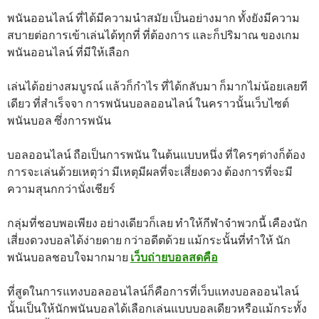
พนันออนไลน์ ที่ได้มีความนำสมัย เป็นอย่างมาก ทั้งยังมีความ
สบายต่อการเข้าเล่นได้ทุกที่ ที่ต้องการ และก็ปริมาณ ของเกม
พนันออนไลน์ ที่มีให้เลือก
เล่นได้อย่างสมบูรณ์ แล้วก็กำไร ที่ได้กลับมา ก็มากไม่น้อยเลยที
เดียว ที่สำเร็จจา การพนันบอลออนไลน์ ในคราวนั้นเว็บไซต์
พนันบอล ซึ่งการพนัน
บอลออนไลน์ ถือเป็นการพนัน ในต้นแบบหนึ่ง ที่ใครๆต่างก็ต้อง
การจะเล่นด้วยเหตุว่า มีเหตุมีผลที่จะเสี่ยงดวง ต้องการที่จะมี
ความสุนกกว่านั่งเชียร์
กลุ่มที่ชอบพอเพียง อย่างเดียวก็เลย ทำให้กีฬาจำพวกนี้ เคืองนัก
เสี่ยงดวงบอลได้ง่ายดาย กว่าอดีตด้วย แม้กระนั้นที่ทำให้ นัก
พนันบอลชอบใจมากมาย
เว็บถ่ายบอลสดคือ
ที่สูดในการแทงบอลออนไลน์ก็คือการที่เว็บแทงบอลออนไลน์
นั้นเป็นให้นักพนันบอลได้เลือกเล่นแบบบอลเดียวหรือแม้กระทั้ง