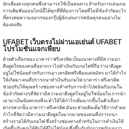
นักเสี่ยงดวงทุกคนซึ่งสามารถใช้เป็นหนทาง สำหรับการเล่นเกม
การเดิมพันออนไลน์นี้ได้ทุกที่ที่ต้องการโดยที่ไม่มีข้อจำกัดอะไร
ที่ตรงต่อความอยากของกรุ๊ปผู้นักเล่นการพนันทุกคนอย่างไม่
ต้องสงสัย
UFABET เว็บตรงไม่ผ่านเอเย่นต์ UFABET
โปรโมชั่นแจกเพียบ
ด้วยตัวเลือกของ บาคาร่า ฟรีเครดิต เป็นแนวทางที่มีความน่า
ดึงดูดใจของคนที่อยากเราไปทำเงินกับเกมไพ่ที่ถือว่าน่าดึงดูด
อยู่ไม่ใช่น้อยสำหรับการเอา เครดิตฟรีเพียงแค่สมัคร มาได้กำไร
ให้เกิดมา คนที่ปรารถนาทำเงินกับเกมไพ่ บาคาร่า ฟรีเครดิต
ช่วยปรับให้คุณสร้างช่องทางสำหรับการเข้าไปพนันกับเกมใน
ข้อจำกัดต่างๆที่จัดว่ามีความน่าดึงดูดใจอยู่ไม่ใช่น้อยใน การนำ
เอามาเป็นข้อตกลงที่จะทำให้ได้กำไรเพิ่มมากขึ้นในตัวเลือก
ต่างๆพวกนั้น บาคาร่า ฟรีเครดิต มันจะช่วยเติมเต็มวิธีการทำผล
กำไรที่จัดว่ามีความน่าดึงดูดใจมากมายของคนที่ปรารถนา
สร้างรายได้กับเกมไพ่ ซึ่งสร้างช่องทางสำหรับในการทำเงินให้
เกิดขึ้นกับคุณได้ดิบได้ดีไม่ใช่น้อย ซึ่งขึ้นกับนักการพนันเองว่า