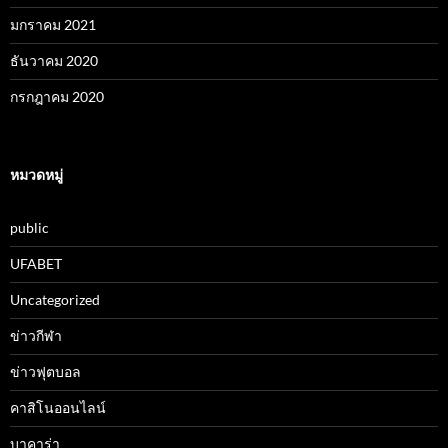
มกราคม 2021
ธันวาคม 2020
กรกฎาคม 2020
หมวดหมู่
public
UFABET
Uncategorized
ข่าวกีฬา
ข่าวฟุตบอล
คาสิโนออนไลน์
บาคาร่า