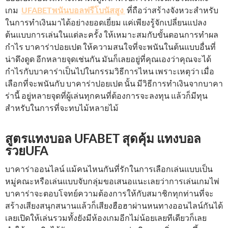
เกม
UFABETพนันบอลฟรีโบนัสสูง
ที่ถือว่าสร้างจังหวะสำหรับ
ในการทำเงินมาได้อย่างยอดเยี่ยม แค่เพียงรู้จักเปลี่ยนแปลง
ต้นแบบการเล่นในแต่ละครั้ง ให้เหมาะสมกับขั้นตอนการทำผล
กำไร บาคาร่าปอยเปต ให้ความสนใจที่จะพนันในต้นแบบอื่นที่
น่าดึงดูด อีกหลายจุดเช่นกัน มันก็เลยอยู่ที่คุณเองว่าคุณจะได้
กำไรกับบาคาร่าเป็นไปในกรรมวิธีการไหน เพราะเหตุว่า เมื่อ
เลือกที่จะพนันกับ บาคาร่าปอยเปต นั้น มีวิธีการทำเงินจากบาคา
ร่านี้ อยู่หลายจุดที่ผู้เล่นทุกคนที่ต้องการจะลงทุน แล้วก็มีทุน
สำหรับในการที่จะทบไม้หลายไม้
สูตรแทงบอล UFABET สุดคุ้ม แทงบอล
รวยUFA
บาคาร่าออนไลน์ แม้คนไหนกันที่รักในการเลือกเล่นแบบเป็น
หมู่คณะหรือเล่นแบบจับกลุ่มขอเสนอแนะเลยว่าการเล่นเกมไพ่
บาคาร่าจะตอบโจทย์ความต้องการให้กับสมาชิกทุกท่านที่จะ
สร้างเสียงสนุกสนานแล้วก็เสียงฮือฮาผ่านหนทางออนไลน์กันได้
เลยเปิดให้เล่นรวมทั้งยังมีห้องเกมอีกไม่น้อยเลยทีเดียวก็เลย