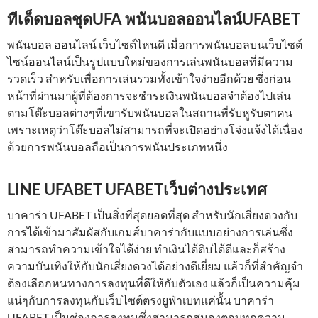
ทีเด็ดบอลชุดUFA พนันบอลออนไลน์UFABET
พนันบอล ออนไลน์ เว็บไซต์ไหนดี เมื่อการพนันบอลบนเว็บไซต์
ไซน์ออนไลน์เป็นรูปแบบใหม่ของการเล่นพนันบอลที่มีความ
รวดเร็ว สำหรับเพื่อการเล่นรวมทั้งเข้าใจง่ายอีกด้วย ซึ่งก่อน
หน้าที่ผ่านมาผู้ที่ต้องการจะชำระเงินพนันบอลจำต้องไปเล่น
ตามโต๊ะบอลต่างๆที่เขารับพนันบอลในสถานที่รับหูรับตาคน
เพราะเหตุว่าโต๊ะบอลไม่สามารถที่จะเปิดอย่างโจ่งแจ้งได้เนื่อง
ด้วยการพนันบอลถือเป็นการพนันประเภทหนึ่ง
LINE UFABET UFABETเว็บต่างประเทศ
บาคาร่า UFABET เป็นสิ่งที่สุดยอดที่สุด สำหรับนักเสี่ยงดวงกับ
การได้เข้ามาสัมผัสกับเกมส์บาคาร่ากับแบบอย่างการเล่นซึ่ง
สามารถทำความเข้าใจได้ง่าย ทำเงินได้ดิบได้ดีและก็สร้าง
ความบันเทิงให้กับนักเสี่ยงดวงได้อย่างดีเยี่ยม แล้วก็ที่สำคัญจำ
ต้องเลือกหนทางการลงทุนที่ดีให้กับตัวเอง แล้วก็เป็นความคุ้ม
แน่ๆกับการลงทุนกับเว็บไซต์ตรงยูฟ่าเบทแค่นั้น บาคาร่า
UFABET เป็นช่องการลงทุนซึ่งสามารถสนองตอบทุกความ