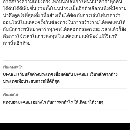
การสร้างความเที่ยงตรงให้กับนักเล่นการพนันบาคาร่าทุกคน
ได้ดิบได้ดีเพิ่มขึ้น รวมทั้งโน่นน่าจะเป็นอีกตัวเลือกหนึ่งที่มีความ
น่าดึงดูดใจที่สุดเดี๋ยวนี้อย่างเห็นได้ชัด กับการเล่นไพ่บาคาร่า
ออนไลน์ในแต่ละครั้งกับช่องทางในการสร้างรายได้ทดแทนให้
กับนักการพนันบาคาร่าทุกคนได้ตลอดตลอดระยะเวลาแล้วก็ยัง
คือการใช้เวลาในการลงทุนในแต่ละเกมแค่เพียงไม่กี่วินาที
เท่านั้นอีกด้วย
เมนู
เรื่องก่อนหน้า
นำทาง
UFABETเว็บหลักต่างประเทศ เชื่อมต่อกับ UFABET เว็บหลักจากต่าง
ประเทศเพื่อประสบการณ์ที่ดีที่สุด
เรื่อง
เรื่องต่อไป
แทงบอลUFABETอย่างไร กับการหากำไร ให้เกิดมาได้ง่ายๆ