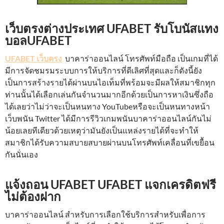
เว็บตรงต่างประเทศ UFABET รับโบนัสแทง
บอลUFABET
UFABET เว็บตรง
บาคาร่าออนไลน์ โทรศัพท์มือถือ เป็นเกมที่ได้
มีการจัดชมรมระบบการให้บริการที่ดีเลิศที่สุดและก็ดังนี้ยัง
เป็นการสร้างรายได้ผ่านบนไอเท็มที่พร้อมจะมีผลให้สมาชิกทุก
ท่านนั้นได้เลือกเล่นกันจำนวนมากอีกด้วยเป็นการหาเงินซึ่งถือ
ได้เลยว่าไม่ว่าจะเป็นหนทาง YouTubeหรือจะเป็นหนทางหน้า
เว็บพนัน Twitter ได้มีการรีวิวเกมพนันบาคาร่าออนไลน์กันไม่
น้อยเลยทีเดียวด้วยเหตุว่ามันยังเป็นแหล่งรายได้ที่จะทำให้
สมาชิกได้รับความสบายสบายผ่านบนโทรศัพท์เคลื่อนที่เขยื้อน
กันนั่นเอง
แจ้งถอน UFABET UFABET แจกเครดิตฟรี
ไม่ต้องฝาก
บาคาร่าออนไลน์ สำหรับการเลือกใช้บริการสำหรับเพื่อการ