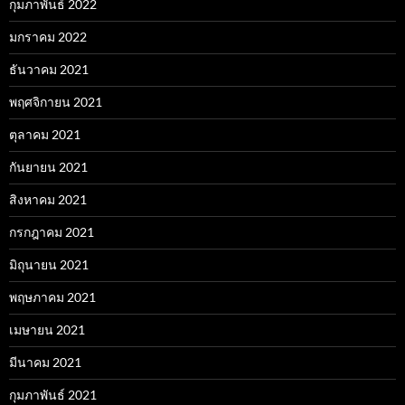
กุมภาพันธ์ 2022
มกราคม 2022
ธันวาคม 2021
พฤศจิกายน 2021
ตุลาคม 2021
กันยายน 2021
สิงหาคม 2021
กรกฎาคม 2021
มิถุนายน 2021
พฤษภาคม 2021
เมษายน 2021
มีนาคม 2021
กุมภาพันธ์ 2021