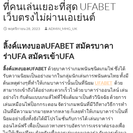
ที่คนเล่นเยอะที่สุด UFABET
เว็บตรงไม่ผ่านเอเย่นต์
พฤศจิกายน 28, 2023
ADMIN_MHG_UK
ลิ้งค์แทงบอลUFABET
สมัครบาคา
ร่าUFA สมัครเข้าUFA
ลิ้งค์แทงบอลUFABET
ด้วยบาคาร่าเกมพนันชนิดเกมไพ่ ซึ่งได้
รับความนิยมเป็นอย่างมากในกลุ่มนักเล่นการพนันคนไทย ทั้งมี
ต้นเหตุต่างๆที่ทำให้เกมบาคาร่านั้นเป็นที่นิยม
UFABET
ด้วย
สามารถเข้าถึงได้อย่างสะดวกเร็วไวด้วย บาคาร่าออนไลน์ เล่น
อย่างไร กับต้นแบบเกมส์ไพ่ที่ใช้แต้มมาเป็นตัววินิจฉัย ด้วยการ
เล่นเหมือนไพ่ป็อกกระดอน จัดว่าเกมพนันที่มีวิถีทางวิธีการทำ
เงินที่มีความมากมายหลากหลาย ก็เลยทำให้เกมบาคาร่าเป็นที่
นิยมอย่างยิ่งทั้งยังได้มีโปรโมชั่นกับการได้ เล่นบาคาร่า
ออนไลน์ฟรี เพื่อเป็นแถวทางทราบอัตราการเจรจาต่อรองเพื่อ
ไม่ให้เสียเปรียบ สำหรับเพื่อการเล่นเกมบาคาร่า กับการเข้ามา