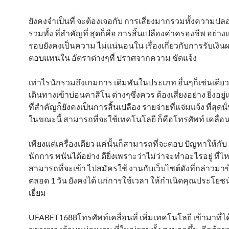
ยังคงจำเป็นที่ จะต้องเจอกับ การเสี่ยงมากรวมทั้งความปลอ
รวมทั้ง ที่สำคัญที่ สุดก็คือ การสิ้นเปลืองค่าครองชีพ อย่าง
รอบยังคงเป็นความ ไม่แน่นอนใน เรื่องเกี่ยวกับการรับเงิ
ตอบแทนใน อัตราต่างๆที่ ปราศจากความ ชัดแจ้ง
เท่าไรนักรวมถึงเกมการ เดิมพันในประเภท อื่นๆก็เช่นเดีย
เดินทางเข้าบ่อนคาสิโน ต่างๆซึ่งควร ต้องเสี่ยงอย่าง ยิ่งอยู่
ที่สำคัญก็ยังคงเป็นการสิ้นเปลือง รายจ่ายที่แจ่มแจ้ง ที่สุดนั
ในขณะนี้ สามารถที่จะใช้เทคโนโลยี ก็คือโทรศัพท์ เคลื่อนท
เพียงแต่เครื่องเดียว แค่นั้นก็สามารถที่จะตอบ ปัญหาให้กั
นักการ พนันได้อย่าง ดียิ่งเพราะว่าไม่ว่าจะทำอะไรอยู่ ที่
สามารถที่จะเข้า ไปสมัครใช้ งานกับเว็บไซต์ดังที่กล่าวมาข้
ตลอด 1 วัน ยังคงได้ แก่การใช้เวลา ให้กำเนิดคุณประโยชน์ไ
เยี่ยม
UFABET1688โทรศัพท์เคลื่อนที่ เพิ่มเทคโนโลยี เข้ามาที่ได