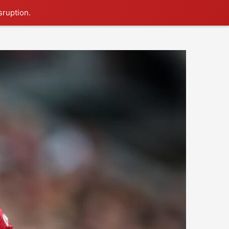
sruption.
SITEMAP
เล่นพนันทุกวัน
สมัครเล่นพนัน