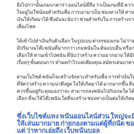
ยิ่งไปกว่านั้นเกมบาคาร่า ออนไลน์ที่ถือ ว่าเป็นเกมที่มี ควา
ใจอยู่ไม่ใช่น้อยสำหรับเพื่อ การเอามาเป็น ช่องทางให้ ท
เงินให้เกิดมาได้ ซึ่งมันจะนับว่า ช่วยสำหรับใน การสร้างรา
เสี่ยงโชค
ได้เข้าไปทำเงินกับตัวเลือก ในรูปแบบ ต่างๆของเกม ไม่ว่าจะ
มีปริมาณโต๊ะพนันที่มากกว่า เกมพนันใน ต้นแบบอื่น หรือ
เลือกให้ ท่านเข้าไปพนัน ที่นับว่าสร้าง ความมากมาย ให้มี
เรื่อยๆ ขั้นตอนการ ทำผลกำไรแค่เพียงคุณ สมัครเล่นบาคา
ผ่านเว็บไซต์ พนันก็จะสร้างจังหวะสำหรับเพื่อ การทำเงินให
ที่จัดว่าสร้าง ความน่าดึงดูด ใจให้เกิดมาได้ มากมากขึ้น สิ่งเ
ควรขึ้นอยู่กับ คุณเองว่าจะ สามารถลงพนันไปกับเกมใด ได้
เลือก ที่จะใช้โต๊ะพนัน ใดที่จะสร้าง ช่องทางเป็นต่อให้เกิ
ซึ่งเว็บไซต์แทง พนันออนไลน์ส่วน ใหญ่จะม
ให้เล่นมากมาย ก่ายกองตามแต่ผู้ที่ถนัด ของ
แต่ ว่าหากเอ่ยถึง เว็บพนันบอล