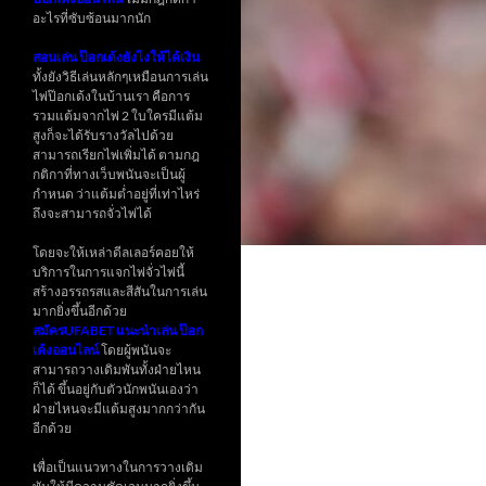
อะไรที่ซับซ้อนมากนัก
สอนเล่น ป๊อกเด้งยังไงให้ได้เงิน
ทั้งยังวิธีเล่นหลักๆเหมือนการเล่น
ไพ่ป๊อกเด้งในบ้านเรา คือการ
รวมแต้มจากไพ่ 2 ใบใครมีแต้ม
สูงก็จะได้รับรางวัลไปด้วย
สามารถเรียกไพ่เพิ่มได้ ตามกฎ
กติกาที่ทางเว็บพนันจะเป็นผู้
กำหนด ว่าแต้มต่ำอยู่ที่เท่าไหร่
ถึงจะสามารถจั่วไพ่ได้
โดยจะให้เหล่าดีลเลอร์คอยให้
บริการในการแจกไพ่จั่วไพ่นี้
สร้างอรรถรสและสีสันในการเล่น
มากยิ่งขึ้นอีกด้วย
สมัครUFABET แนะนำเล่น ป๊อก
เด้งออนไลน์
โดยผู้พนันจะ
สามารถวางเดิมพันทั้งฝ่ายไหน
ก็ได้ ขึ้นอยู่กับตัวนักพนันเองว่า
ฝ่ายไหนจะมีแต้มสูงมากกว่ากัน
อีกด้วย
เ
พื่อเป็นแนวทางในการวางเดิม