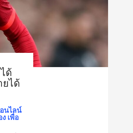
ได้
ายได้
ออนไลน์
 เพื่อ