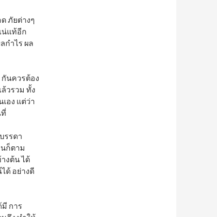
ด ภัยต่างๆ
แน่แท้อีก
นผลกำไร ผล
ว กันควรต้อง
แล้วรวม ทั้ง
่นเอง แต่ว่า
ี่
บ บรรดา
ไหนก็ตาม
างต้น ได้
ด้ อย่างดี
้มี การ