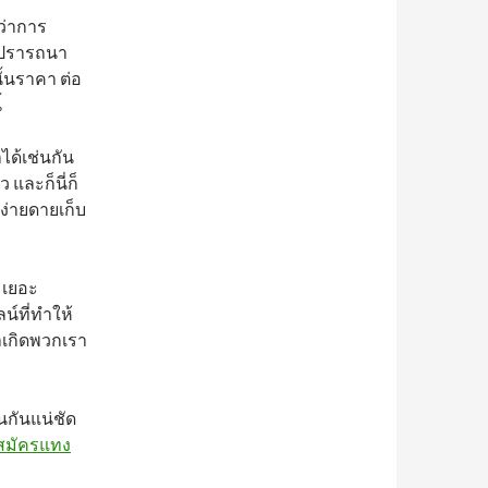
กว่าการ
่ ปรารถนา
ั้นราคา ต่อ
้
ได้เช่นกัน
 และก็นี่ก็
งง่ายดายเก็บ
ย เยอะ
น์ที่ทำให้
้าเกิดพวกเรา
นกันแน่ชัด
สมัครแทง