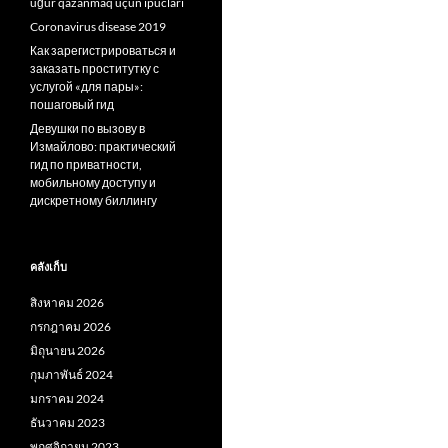
uğur qazanmaq üçün ipucları
Coronavirus disease 2019
Как зарегистрироваться и
заказать проститутку с
услугой «для пары»:
пошаговый гид
Девушки по вызову в
Измайлово: практический
гид по приватности,
мобильному доступу и
дискретному биллингу
คลังเก็บ
สิงหาคม 2026
กรกฎาคม 2026
มิถุนายน 2026
กุมภาพันธ์ 2024
มกราคม 2024
ธันวาคม 2023
พฤศจิกายน 2023