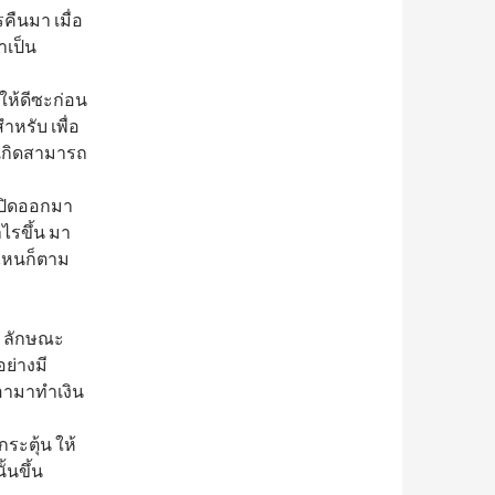
คืนมา เมื่อ
ำเป็น
 ให้ดีซะก่อน
ำหรับ เพื่อ
าเกิดสามารถ
เปิดออกมา
ไรขึ้น มา
 ไหนก็ตาม
า ลักษณะ
อย่างมี
เอามาทำเงิน
กระตุ้น ให้
้นขึ้น