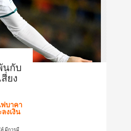
ันกับ
สี่ยง
ไพ่บาคา
จะลงเงิน
ห้ มีการมี