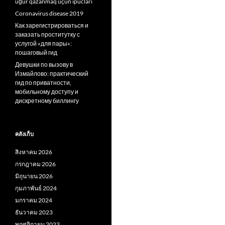
uğur qazanmaq üçün ipucları
Coronavirus disease 2019
Как зарегистрироваться и
заказать проститутку с
услугой «для пары»:
пошаговый гид
Девушки по вызову в
Измайлово: практический
гид по приватности,
мобильному доступу и
дискретному биллингу
คลังเก็บ
สิงหาคม 2026
กรกฎาคม 2026
มิถุนายน 2026
กุมภาพันธ์ 2024
มกราคม 2024
ธันวาคม 2023
พฤศจิกายน 2023