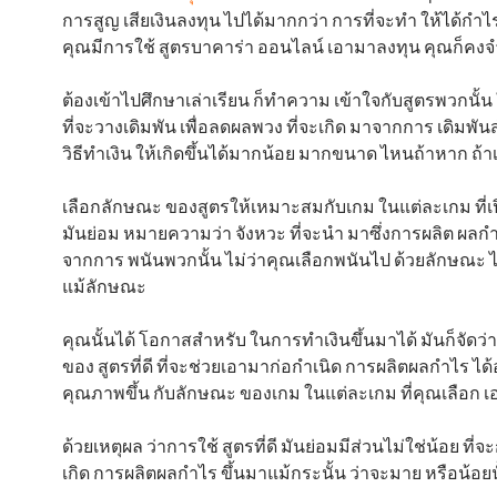
การสูญ เสียเงินลงทุน ไปได้มากกว่า การที่จะทำ ให้ได้กำไร
คุณมีการใช้ สูตรบาคาร่า ออนไลน์ เอามาลงทุน คุณก็คงจ
ต้องเข้าไปศึกษาเล่าเรียน ก็ทำความ เข้าใจกับสูตรพวกนั้น
ที่จะวางเดิมพัน เพื่อลดผลพวง ที่จะเกิด มาจากการ เดิมพันส
วิธีทำเงิน ให้เกิดขึ้นได้มากน้อย มากขนาด ไหนถ้าหาก ถ้
เลือกลักษณะ ของสูตรให้เหมาะสมกับเกม ในแต่ละเกม ที่
มันย่อม หมายความว่า จังหวะ ที่จะนำ มาซึ่งการผลิต ผลกำ
จากการ พนันพวกนั้น ไม่ว่าคุณเลือกพนันไป ด้วยลักษณะ
แม้ลักษณะ
คุณนั้นได้ โอกาสสำหรับ ในการทำเงินขึ้นมาได้ มันก็จัดว่
ของ สูตรที่ดี ที่จะช่วยเอามาก่อกำเนิด การผลิตผลกำไร ได้
คุณภาพขึ้น กับลักษณะ ของเกม ในแต่ละเกม ที่คุณเลือก 
ด้วยเหตุผล ว่าการใช้ สูตรที่ดี มันย่อมมีส่วนไม่ใช่น้อย ที่จะ
เกิด การผลิตผลกำไร ขึ้นมาแม้กระนั้น ว่าจะมาย หรือน้อยนั