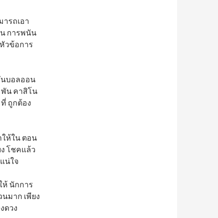
ามารถเอา
ล่น การพนัน
็หัวข้อการ
มพันบอลออน
มพัน คาสิโน
ี่ ถูกต้อง
ำให้ใน ตอน
่ยง โชคแล้ว
งแน่ใจ
ให้ นักการ
นวนมาก เพียง
่ยงดวง