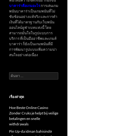
พันให้มีความชัดเจนมากยิ่งขึ้น
บาคาร่าคือเกมอะไร
การเล่นเกม
พนันบาคาร่าเป็นเกมพนันที่ไม่
ซับซ้อนอย่างแท้จริง และการทำ
เงินที่ได้มาตรฐานกับเว็บพนัน
ออนไลน์ยูฟ่าเบทแห่งนี้ โดย
สามารถมั่นใจในรูปแบบการ
บริการ ที่เป็นมืออาชีพและเกมส์
บาคาร่า ก็ยังเป็นเกมพนันที่มี
การพัฒนารูปแบบเพิ่มความน่า
สนใจอย่างต่อเนื่อง
ค้นหา
สำหรับ:
เรื่องล่าสุด
Hoe Beste Online Casino
Zonder Cruks je helpt bij veilige
betalingen en snelle
withdrawals
Pin Up-da idman bahisində