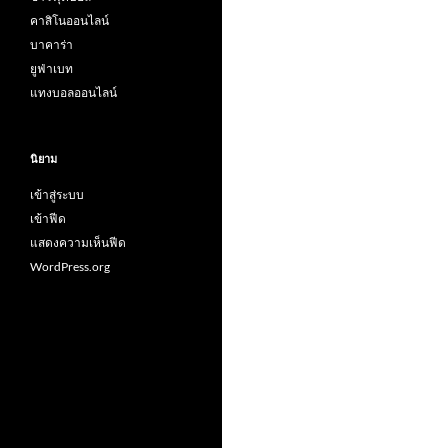
คาสิโนออนไลน์
บาคาร่า
ยูฟ่าเบท
แทงบอลออนไลน์
นิยาม
เข้าสู่ระบบ
เข้าฟีด
แสดงความเห็นฟีด
WordPress.org