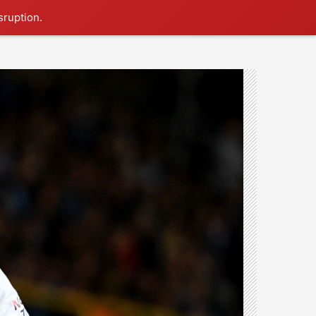
sruption.
SITEMAP
เล่นพนันทุกวัน
สมัครเล่นพนัน