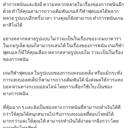
ทำการพนันและยังมี ความหลากหลายใน เรื่องของการพนันอีก
ด้วย ทำให้คุณสามารถวางเดิมพันเกมส์ กีฬาฟุตบอลได้หลาก
หลาย รูปแบบอีกครั้งเวลา ว่างคุณก็ยังสามารถ ทำการพนันเกม
คาสิโนได้
อย่างหลากหลายรูปแบบ ไม่ว่าจะเป็นในเรื่องของ เกมบาคาร่า
ในเกมรูเล็ต คุณก็สามารถเล่นได้ ในเรื่องของการพนัน เกมกีฬา
ฟุตบอล ก็มีให้คุณเลือก หลากหลายรูปแบบไม่ ว่าจะเป็นในเรื่อง
ของการพนัน
เกมกีฬาฟุตบอล ในรูปแบบของการแทงบอลเต็ง หรือแม้กระทั่ง
การแทงบอลสเต็ป ก็สามารถวางเดิมพันได้ นั่งส่งผลให้การแทง
บอล ผ่านทางระบบออนไลน์ โดยการเลือกใช้เว็บ เป็นช่อง
ทางการพนัน
ที่คุ้มมาก ๆ และยังเป็นช่องทาง การพนันที่สามารถทำเงินได้ดี
กว่าให้คุณได้สนุกสนานไป กับการแทงบอลที่ตอบโจทย์ได้
มากกว่าและให้คุณได้ สามารถทำเงินได้ง่ายมากยิ่งกว่า โดย
การหยิบโทรศัพท์