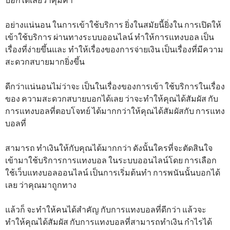
อย่างแน่นอน ในการเข้าใช้บริการ ยิ่งในสมัยนี้ยิ่งใน การเปิดให้
เข้าใช้บริการ ผ่านทางระบบออนไลน์ ทำให้การแทงบอล เป็น
เรื่องที่ง่ายขึ้นและ ทำให้เรื่องของการจ่ายเงิน เป็นเรื่องที่มีความ
สะดวกสบายมากยิ่งขึ้น
ดีกว่าแน่นอนไม่ว่าจะ เป็นในเรื่องของการเข้า ใช้บริการในเรื่อง
ของ ความสะดวกสบายบอกได้เลย ว่าจะทำให้คุณได้สัมผัส กับ
การแทงบอลที่ตอบโจทย์ ได้มากกว่าให้คุณได้สัมผัสกับ การแทง
บอลที่
สามารถ ทำเงินให้กับคุณได้มากกว่า ดังนั้นใครที่จะตัดสินใจ
เข้ามาใช้บริการการแทงบอล ในระบบออนไลน์โดย การเลือก
ใช้เว็บแทงบอลออนไลน์ เป็นการเริ่มต้นทำ การพนันนั้นบอกได้
เลย ว่าคุณมาถูกทาง
แล้วก็ จะทำให้คนได้สำคัญ กับการแทงบอลที่ดีกว่า แล้วจะ
ทำให้คุณได้สัมผัส กับการแทงบอลที่สามารถทำเงิน กำไรได้