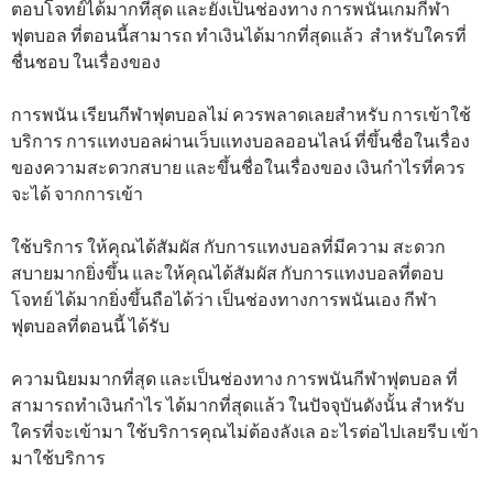
ตอบโจทย์ได้มากที่สุด และยังเป็นช่องทาง การพนันเกมกีฬา
ฟุตบอล ที่ตอนนี้สามารถ ทำเงินได้มากที่สุดแล้ว
สำหรับใครที่
ชื่นชอบ ในเรื่องของ
การพนัน เรียนกีฬาฟุตบอลไม่ ควรพลาดเลยสำหรับ การเข้าใช้
บริการ การแทงบอลผ่านเว็บแทงบอลออนไลน์ ที่ขึ้นชื่อในเรื่อง
ของความสะดวกสบาย และขึ้นชื่อในเรื่องของ เงินกำไรที่ควร
จะได้ จากการเข้า
ใช้บริการ ให้คุณได้สัมผัส กับการแทงบอลที่มีความ สะดวก
สบายมากยิ่งขึ้น และให้คุณได้สัมผัส กับการแทงบอลที่ตอบ
โจทย์ ได้มากยิ่งขึ้นถือได้ว่า เป็นช่องทางการพนันเอง กีฬา
ฟุตบอลที่ตอนนี้ ได้รับ
ความนิยมมากที่สุด และเป็นช่องทาง การพนันกีฬาฟุตบอล ที่
สามารถทำเงินกำไร ได้มากที่สุดแล้ว ในปัจจุบันดังนั้น สำหรับ
ใครที่จะเข้ามา ใช้บริการคุณไม่ต้องลังเล อะไรต่อไปเลยรีบ เข้า
มาใช้บริการ