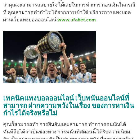
ว่าคุณจะสามารถสบายใจ ได้เลยในการทำการ ถอนเงินในกรณี
ที่ คุณสามารถทำกำไร ได้จากการเข้าใช้ บริการการแทงบอล
ผ่านเว็บแทงบอลออนไลน์
www.ufabet.com
เทคนิคแทงบอลออนไลน์ เว็บพนันออนไลน์ที่
สามารถ ฝากความหวังในเรื่อง ของการหาเงิน
กำไรได้จริงหรือไม่
คุณก็สามารถทำ การยืนยันและสามารถ ทำการถอนเงินได้
ทันทีถือได้ว่าเป็นช่องทาง การพนันทิศตอนนี้ ได้รับความนิยม
กัน เป็นอย่างมากและ ยังเป็นช่องทาง การพนันที่สามารถ สร้าง