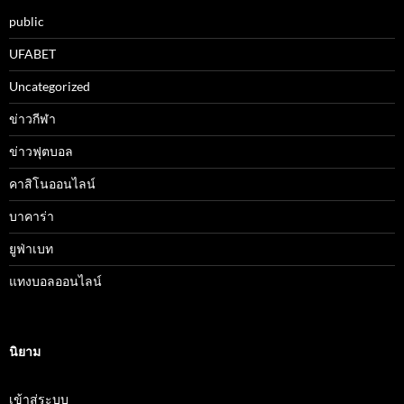
public
UFABET
Uncategorized
ข่าวกีฬา
ข่าวฟุตบอล
คาสิโนออนไลน์
บาคาร่า
ยูฟ่าเบท
แทงบอลออนไลน์
นิยาม
เข้าสู่ระบบ