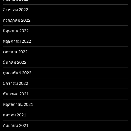
สิงหาคม 2022
กรกฎาคม 2022
มิถุนายน 2022
พฤษภาคม 2022
เมษายน 2022
มีนาคม 2022
กุมภาพันธ์ 2022
มกราคม 2022
ธันวาคม 2021
พฤศจิกายน 2021
ตุลาคม 2021
กันยายน 2021