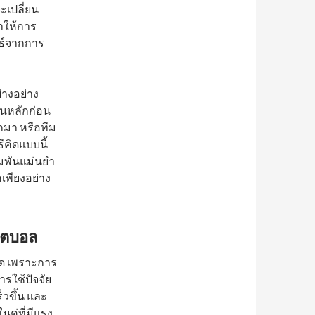
ะเปลี่ยน
ทำให้การ
ธ์จากการ
่างอย่าง
็นหลักก่อน
กมา หรือทีม
ีคิดแบบนี้
ิมพันแม่นยำ
เพียงอย่าง
ฟุตบอล
ัด เพราะการ
รใช้ปัจจัย
วขึ้น และ
ู่ที่มีแรง