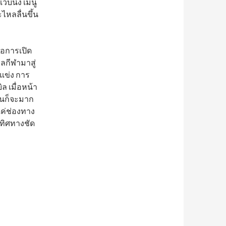
บนิ่ง เมนู
ไหลลื่นขึ้น
ือการเปิด
ลกีฬามาสู่
แข่ง การ
ล เมื่อหน้า
แผนก็จะมาก
แค่ช่องทาง
ีทิศทางชัด