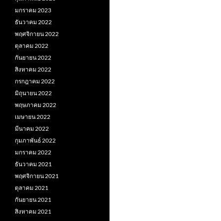
มกราคม 2023
ธันวาคม 2022
พฤศจิกายน 2022
ตุลาคม 2022
กันยายน 2022
สิงหาคม 2022
กรกฎาคม 2022
มิถุนายน 2022
พฤษภาคม 2022
เมษายน 2022
มีนาคม 2022
กุมภาพันธ์ 2022
มกราคม 2022
ธันวาคม 2021
พฤศจิกายน 2021
ตุลาคม 2021
กันยายน 2021
สิงหาคม 2021