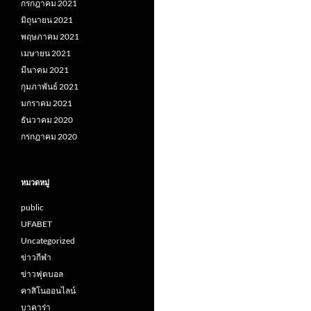
กรกฎาคม 2021
มิถุนายน 2021
พฤษภาคม 2021
เมษายน 2021
มีนาคม 2021
กุมภาพันธ์ 2021
มกราคม 2021
ธันวาคม 2020
กรกฎาคม 2020
หมวดหมู่
public
UFABET
Uncategorized
ข่าวกีฬา
ข่าวฟุตบอล
คาสิโนออนไลน์
บาคาร่า