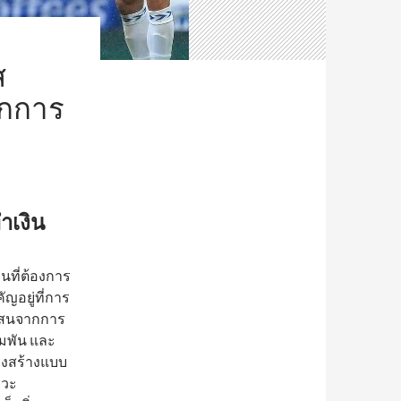
ส
ากการ
ำเงิน
นที่ต้องการ
ญอยู่ที่การ
บสนจากการ
ิมพัน และ
รงสร้างแบบ
หวะ