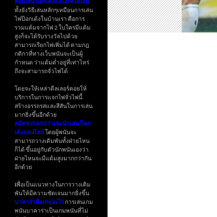
สอนเล่น ป๊อกเด้งยังไงให้ได้เงิน
ทั้งยังวิธีเล่นหลักๆเหมือนการเล่น
ไพ่ป๊อกเด้งในบ้านเรา คือการ
รวมแต้มจากไพ่ 2 ใบใครมีแต้ม
สูงก็จะได้รับรางวัลไปด้วย
สามารถเรียกไพ่เพิ่มได้ ตามกฎ
กติกาที่ทางเว็บพนันจะเป็นผู้
กำหนด ว่าแต้มต่ำอยู่ที่เท่าไหร่
ถึงจะสามารถจั่วไพ่ได้
โดยจะให้เหล่าดีลเลอร์คอยให้
บริการในการแจกไพ่จั่วไพ่นี้
สร้างอรรถรสและสีสันในการเล่น
มากยิ่งขึ้นอีกด้วย
สมัครUFABET แนะนำเล่น ป๊อก
เด้งออนไลน์
โดยผู้พนันจะ
สามารถวางเดิมพันทั้งฝ่ายไหน
ก็ได้ ขึ้นอยู่กับตัวนักพนันเองว่า
ฝ่ายไหนจะมีแต้มสูงมากกว่ากัน
อีกด้วย
เ
พื่อเป็นแนวทางในการวางเดิม
พันให้มีความชัดเจนมากยิ่งขึ้น
บาคาร่าคือเกมอะไร
การเล่นเกม
พนันบาคาร่าเป็นเกมพนันที่ไม่