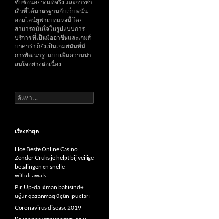
ซับซ้อนอย่างแท้จริง และการทำ
เงินที่ได้มาตรฐานกับเว็บพนัน
ออนไลน์ยูฟ่าเบทแห่งนี้ โดย
สามารถมั่นใจในรูปแบบการ
บริการ ที่เป็นมืออาชีพและเกมส์
บาคาร่า ก็ยังเป็นเกมพนันที่มี
การพัฒนารูปแบบเพิ่มความน่า
สนใจอย่างต่อเนื่อง
ค้นหา
สำหรับ:
เรื่องล่าสุด
Hoe Beste Online Casino
Zonder Cruks je helpt bij veilige
betalingen en snelle
withdrawals
Pin Up-da idman bahisində
uğur qazanmaq üçün ipucları
Coronavirus disease 2019