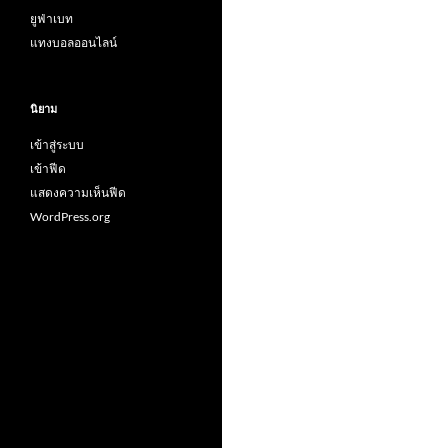
ยูฟ่าเบท
แทงบอลออนไลน์
นิยาม
เข้าสู่ระบบ
เข้าฟีด
แสดงความเห็นฟีด
WordPress.org