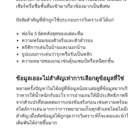
เชียร์หรือชื่อชั้นทีมเข้ามาเกี่ยวข้องมากเป็นพิเศษ
ปัจจัยสำคัญที่มักถูกใช้ประกอบการวิเคราะห์ ได้แก่
ฟอร์ม 5 นัดหลังสุดของแต่ละทีม
ความพร้อมของตัวจริงและตัวสำรอง
สถิติการเล่นในบ้านและนอกบ้าน
รูปแบบการเล่นว่ารุกหรือรับเป็นหลัก
ความหมายของเกม เช่นลุ้นแชมป์หรือหนีตกชั้น
ข้อมูลเยอะไม่สำคัญเท่าการเลือกดูข้อมูลที่ใช่
หลายครั้งปัญหาไม่ได้อยู่ที่ข้อมูลน้อย แต่อยู่ที่ข้อมูลมากเก
ว่าควรให้น้ำหนักกับอะไร การอ่านเกมให้มีประสิทธิภาพจึ
จากตัวแปรที่ส่งผลต่อการแข่งขันจริงก่อน เช่นความพร้
สไตล์การเล่น มากกว่าการพยายามเก็บทุกตัวเลขโดยไม่ม
สำคัญ เมื่อคัดข้อมูลได้ถูกจุด การวิเคราะห์ก็จะคมและนำ
เดิมพันได้ง่ายขึ้นมาก