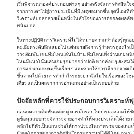
เริ่มพิจารณาองค์ประกอบต่าง ๆ อย่างจริงจัง การตัดสินใจจ
จากการเดาไปสู่การประเมินที่มีเหตุผลมากขึ้น จุดนี้เองที่
วิเคราะห์บอลกลายเป็นหนึ่งในหัวใจของการต่อยอดผลลัพ
พนันบอล
ในทางปฏิบัติ การวิเคราะห์ไม่ได้หมายความว่าต้องรู้ทุกอย
ละเอียดระดับลึกเสมอไป แต่หมายถึงการรู้ว่าควรดูอะไรเป
วางเดิมพัน เช่นทีมไหนเล่นในบ้าน ทีมไหนเพิ่งผ่านเกมหนั
ไหนมีแนวโน้มเล่นเกมรุกมากกว่าปกติ หากค่อย ๆ สะสมวิธ
การมองเกมจะคมขึ้นเรื่อย ๆ และช่วยให้การเลือกตลาดเด
ขึ้นตามไปด้วย การทำกำไรระยะยาวจึงไม่ใช่เรื่องของโชค
เดียว แต่เป็นผลจากการอ่านเกมอย่างเป็นระบบด้วย
ปัจจัยหลักที่ควรใช้ประกอบการวิเคราะห์
ก่อนกดวางเดิมพันแต่ละคู่ ควรมีกรอบในการมองเกมให้ช
ดูข้อมูลแบบกระจัดกระจายอาจทำให้หลงประเด็นได้ง่าย กา
หลักไม่กี่ตัวเป็นแกนช่วยให้การประเมินภาพรวมของเกมเร็
ยังลดโอกาสของการตัดสินใจตามอารมณ์ได้ดี โดยเฉพาะในค