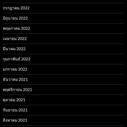
กรกฎาคม 2022
มิถุนายน 2022
พฤษภาคม 2022
เมษายน 2022
มีนาคม 2022
กุมภาพันธ์ 2022
มกราคม 2022
ธันวาคม 2021
พฤศจิกายน 2021
ตุลาคม 2021
กันยายน 2021
สิงหาคม 2021