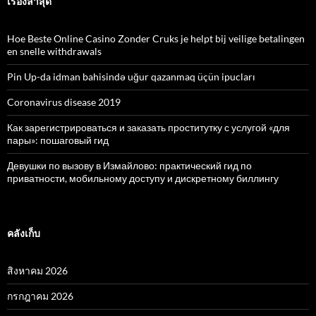
เรื่องล่าสุด
Hoe Beste Online Casino Zonder Cruks je helpt bij veilige betalingen
en snelle withdrawals
Pin Up-da idman bahisində uğur qazanmaq üçün ipucları
Coronavirus disease 2019
Как зарегистрироваться и заказать проститутку с услугой «для
пары»: пошаговый гид
Девушки по вызову в Измайлово: практический гид по
приватности, мобильному доступу и дискретному биллингу
คลังเก็บ
สิงหาคม 2026
กรกฎาคม 2026