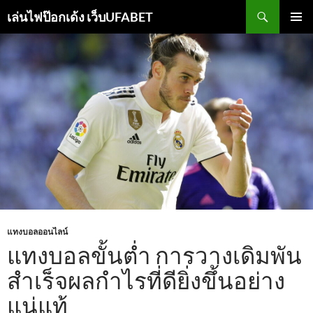
ข้าม
ค้นหา
เล่นไฟป๊อกเด้ง เว็บUFABET
ไป
ยัง
เมนูหลัก
เนื้อหา
แทงบอลออนไลน์
แทงบอลขั้นต่ำ การวางเดิมพัน
สำเร็จผลกำไรที่ดียิ่งขึ้นอย่าง
แน่แท้