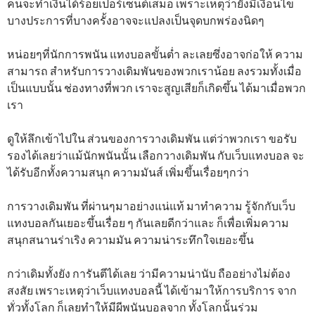
คนจะทำเงินได้ร้อยเปอร์เซ็นต์เสมอ เพราะเหตุว่ายังมีเงื่อนไข
บางประการที่บางครั้งอาจจะแปลงเป็นจุดบกพร่องนิดๆ
หน่อยๆที่นักการพนัน แทงบอลขั้นต่ำ ละเลยซึ่งอาจก่อให้ ความ
สามารถ สำหรับการวางเดิมพันของพวกเราน้อย ลงรวมทั้งเมื่อ
เป็นแบบนั้น ช่องทางที่พวก เราจะสูญเสียก็เกิดขึ้น ได้มาเมื่อพวก
เรา
ดูให้ลึกเข้าไปใน ส่วนของการวางเดิมพัน แต่ว่าพวกเรา ขอรับ
รองได้เลยว่าแม้นักพนันนั้น เลือกวางเดิมพัน กับเว็บแทงบอล จะ
ได้รับอีกทั้งความสนุก ความมันส์ เพิ่มขึ้นเรื่อยๆกว่า
การวางเดิมพัน ที่ผ่านๆมาอย่างแน่แท้ มาทำความ รู้จักกับเว็บ
แทงบอลกันเยอะขึ้นเรื่อย ๆ กันเลยดีกว่าและ ก็เพื่อเพิ่มความ
สนุกสนานร่าเริง ความมัน ความน่าระทึกใจเยอะขึ้น
กว่าเดิมทั้งยัง การันตีได้เลย ว่ามีความน่านับ ถืออย่างไม่ต้อง
สงสัย เพราะเหตุว่าเว็บแทงบอลนี้ ได้เข้ามาให้การบริการ จาก
ทั่วทั้งโลก ก็เลยทำให้มีผีพนันบอลจาก ทั้งโลกนั้นร่วม