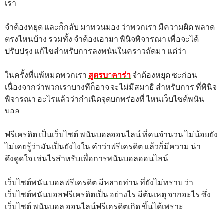
เรา
จำต้องหยุด และก็กลับ มาทวนมอง ว่าพวกเรา มีความผิด พลาด
ตรงไหนบ้าง รวมทั้ง จำต้องเอามา พินิจพิจารณา เพื่อจะได้
ปรับปรุง แก้ไขสำหรับการลงพนันในคราวถัดมา แต่ว่า
ในครั้งที่แพ้หมดพวกเรา
สูตรบาคาร่า
จำต้องหยุด ซะก่อน
เนื่องจากว่าพวกเราบางทีก็อาจ จะไม่มีสมาธิ สำหรับการ ที่พินิจ
พิจารณา อะไรแล้วว่ากำเนิดจุดบกพร่องที่ ไหนเว็บไซต์พนัน
บอล
ฟรีเครดิต เป็นเว็บไซต์ พนันบอลออนไลน์ ที่คนจำนวน ไม่น้อยยัง
ไม่เคยรู้ว่ามันเป็นยังไงใน คำว่าฟรีเครดิต แล้วก็มีความ น่า
ดึงดูดใจ เช่นไรสำหรับเพื่อการพนันบอลออนไลน์
เว็บไซต์พนัน บอลฟรีเครดิต มีหลายท่าน ที่ยังไม่ทราบ ว่า
เว็บไซต์พนันบอลฟรีเครดิตเป็น อย่างไร มีต้นเหตุ จากอะไร ซึ่ง
เว็บไซต์ พนันบอล ออนไลน์ฟรีเครดิตเกิด ขึ้นได้เพราะ