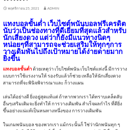
พฤศจิกายน 25, 2021
ADMIN
แทงบอลขั้นต่ำ เว็บไซต์พนันบอลฟรีเครดิต
นับว่าเป็นช่องทางที่ดีเยี่ยมที่สุดแล้วสำหรับ
นักเสี่ยงดวง แต่ว่าก็ยังมีแนวทางนิดๆ
หน่อยๆที่สามารถจะช่วยเสริมให้ทุกๆการ
วางเดิมพันไปถึงเป้าหมายได้ง่ายดายมาก
ยิ่งขึ้น
แทงบอลขั้นต่ำ
ด้วยเหตุว่า เว็บไซต์พนัน เว็บไซต์แห่งนี้ มีการวาง
แบบการใช้แรงงานให้ รองรับแล้วก็ช่วย เหลือให้นักเสี่ยงดวง
สามารถที่จะพินิจพิจารณาและ ก็วางแผน
เล่นได้อย่างดี ยิ่งอยู่สุดแท้แต่ ถ้าหากพวกเรา ได้ทราบเคล็ดลับ
อื่นๆเสริมเติมจะยิ่งทำให้ การวางเดิมพัน สำเร็จผลกำไร ที่ดียิ่ง
ขึ้นอย่างแน่แท้เป็นหนทางหนึ่งของ การวางเดิมพัน
ในเกมพนันบอล ของพวกเรา แม้กระนั้นก็ ใช่ว่านักพนันทุก ๆ