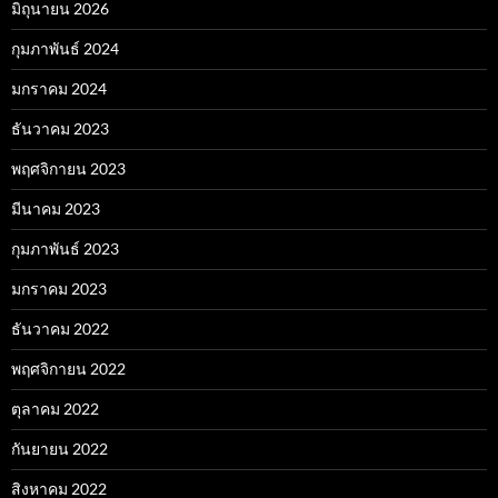
มิถุนายน 2026
กุมภาพันธ์ 2024
มกราคม 2024
ธันวาคม 2023
พฤศจิกายน 2023
มีนาคม 2023
กุมภาพันธ์ 2023
มกราคม 2023
ธันวาคม 2022
พฤศจิกายน 2022
ตุลาคม 2022
กันยายน 2022
สิงหาคม 2022