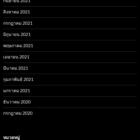
กันยายน 2021
สิงหาคม 2021
กรกฎาคม 2021
มิถุนายน 2021
พฤษภาคม 2021
เมษายน 2021
มีนาคม 2021
กุมภาพันธ์ 2021
มกราคม 2021
ธันวาคม 2020
กรกฎาคม 2020
หมวดหมู่