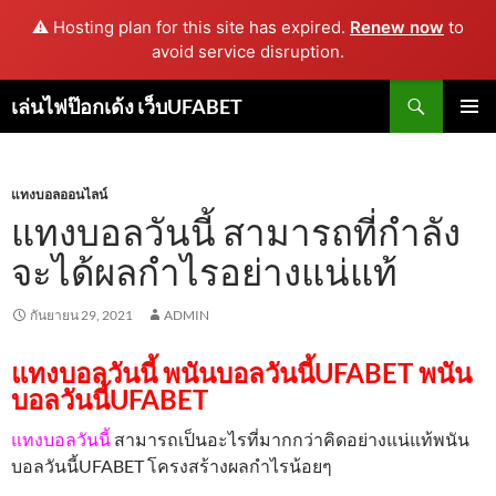
⚠️ Hosting plan for this site has expired.
Renew now
to
avoid service disruption.
ข้าม
ค้นหา
เล่นไฟป๊อกเด้ง เว็บUFABET
ไป
ยัง
เมนูหลัก
เนื้อหา
แทงบอลออนไลน์
แทงบอลวันนี้ สามารถที่กำลัง
จะได้ผลกำไรอย่างแน่แท้
กันยายน 29, 2021
ADMIN
แทงบอลวันนี้ พนันบอลวันนี้UFABET พนัน
บอลวันนี้UFABET
แทงบอลวันนี้
สามารถเป็นอะไรที่มากกว่าคิดอย่างแน่แท้พนัน
บอลวันนี้UFABET โครงสร้างผลกำไรน้อยๆ