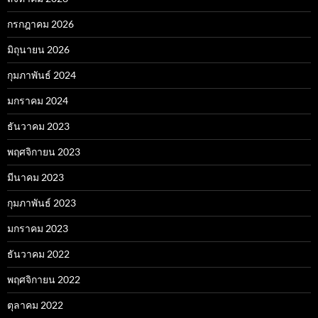
กรกฎาคม 2026
มิถุนายน 2026
กุมภาพันธ์ 2024
มกราคม 2024
ธันวาคม 2023
พฤศจิกายน 2023
มีนาคม 2023
กุมภาพันธ์ 2023
มกราคม 2023
ธันวาคม 2022
พฤศจิกายน 2022
ตุลาคม 2022