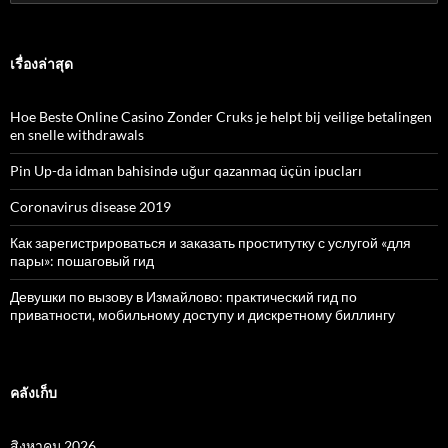
สำหรับ:
เรื่องล่าสุด
Hoe Beste Online Casino Zonder Cruks je helpt bij veilige betalingen
en snelle withdrawals
Pin Up-da idman bahisində uğur qazanmaq üçün ipucları
Coronavirus disease 2019
Как зарегистрироваться и заказать проститутку с услугой «для
пары»: пошаговый гид
Девушки по вызову в Измайлово: практический гид по
приватности, мобильному доступу и дискретному биллингу
คลังเก็บ
สิงหาคม 2026