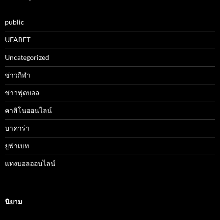
public
UFABET
Uncategorized
ข่าวกีฬา
ข่าวฟุตบอล
คาสิโนออนไลน์
บาคาร่า
ยูฟ่าเบท
แทงบอลออนไลน์
นิยาม