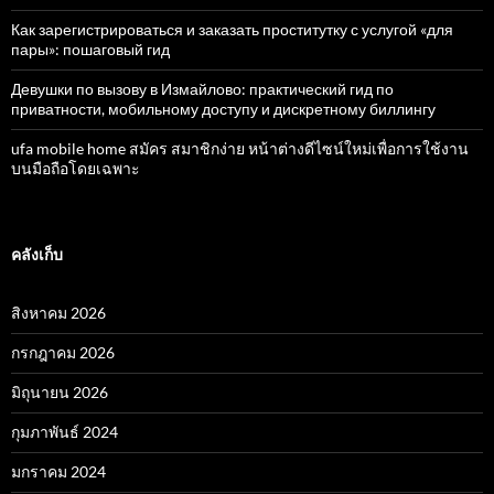
Как зарегистрироваться и заказать проститутку с услугой «для
пары»: пошаговый гид
Девушки по вызову в Измайлово: практический гид по
приватности, мобильному доступу и дискретному биллингу
ufa mobile home สมัคร สมาชิกง่าย หน้าต่างดีไซน์ใหม่เพื่อการใช้งาน
บนมือถือโดยเฉพาะ
คลังเก็บ
สิงหาคม 2026
กรกฎาคม 2026
มิถุนายน 2026
กุมภาพันธ์ 2024
มกราคม 2024