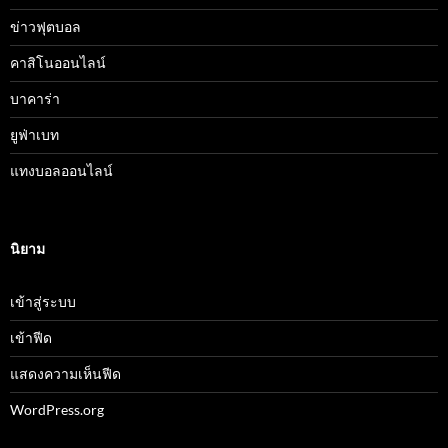
ข่าวฟุตบอล
คาสิโนออนไลน์
บาคาร่า
ยูฟ่าเบท
แทงบอลออนไลน์
นิยาม
เข้าสู่ระบบ
เข้าฟีด
แสดงความเห็นฟีด
WordPress.org