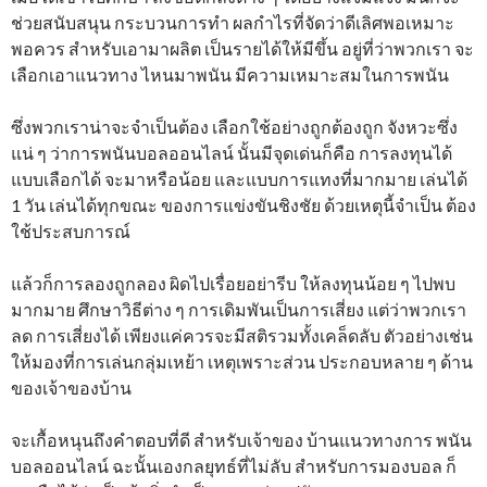
ช่วยสนับสนุน กระบวนการทำ ผลกำไรที่จัดว่าดีเลิศพอเหมาะ
พอควร สำหรับเอามาผลิต เป็นรายได้ให้มีขึ้น อยู่ที่ว่าพวกเรา จะ
เลือกเอาแนวทาง ไหนมาพนัน มีความเหมาะสมในการพนัน
ซึ่งพวกเราน่าจะจำเป็นต้อง เลือกใช้อย่างถูกต้องถูก จังหวะซึ่ง
แน่ ๆ ว่าการพนันบอลออนไลน์ นั้นมีจุดเด่นก็คือ การลงทุนได้
แบบเลือกได้ จะมาหรือน้อย และแบบการแทงที่มากมาย เล่นได้
1 วัน เล่นได้ทุกขณะ ของการแข่งขันชิงชัย ด้วยเหตุนี้จำเป็น ต้อง
ใช้ประสบการณ์
แล้วก็การลองถูกลอง ผิดไปเรื่อยอย่ารีบ ให้ลงทุนน้อย ๆ ไปพบ
มากมาย ศึกษาวิธีต่าง ๆ การเดิมพันเป็นการเสี่ยง แต่ว่าพวกเรา
ลด การเสี่ยงได้ เพียงแค่ควรจะมีสติรวมทั้งเคล็ดลับ ตัวอย่างเช่น
ให้มองที่การเล่นกลุ่มเหย้า เหตุเพราะส่วน ประกอบหลาย ๆ ด้าน
ของเจ้าของบ้าน
จะเกื้อหนุนถึงคำตอบที่ดี สำหรับเจ้าของ บ้านแนวทางการ พนัน
บอลออนไลน์ ฉะนั้นเองกลยุทธ์ที่ไม่ลับ สำหรับการมองบอล ก็