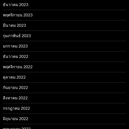
ธันวาคม 2023
พฤศจิกายน 2023
มีนาคม 2023
กุมภาพันธ์ 2023
มกราคม 2023
ธันวาคม 2022
พฤศจิกายน 2022
ตุลาคม 2022
กันยายน 2022
สิงหาคม 2022
กรกฎาคม 2022
มิถุนายน 2022
พฤษภาคม 2022