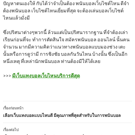
ปัญหาตนเองให้ กับได้ว่าจำเป็นต้อง พนันบอลเว็บไซต์ไหน ดีจำ
ต้องพนันบอล เว็บไซต์ไหนเยี่ยมที่สุด จะต้องเล่นบอลเว็บไซต์
ไหนแล้วมั่งมี
ซึ่งปริศนาต่างๆพวกนี้ ล้วนแต่เป็นปริศนารากฐาน ที่จำต้องเล่า
เรียนก่อนที่จะ ทำการตัดสินใจ สมัครพนันบอล ออนไลน์ นั้นคน
จำนวน มากมีความคิดว่าแนวทางพนันบอลแบบมองช่วง เตะ
นั้นหรือการดูว่ามี การชิงชัย บอลกันวันไหน บ้างนั้น ซึ่งเป็นอีก
หนึ่งเหตุ ที่เหล่านักพนันบอล ท่านต้องมีให้ได้เลย
>>>
มีเว็บแทงบอลเว็บไหนบริการดีสุด
เมนู
เรื่องก่อนหน้า
นำทาง
เลือกเว็บแทงบอลแบบไหนดี มีคุณภาพที่สุดสำหรับในการพนันบอล
เรื่อง
เรื่องต่อไป