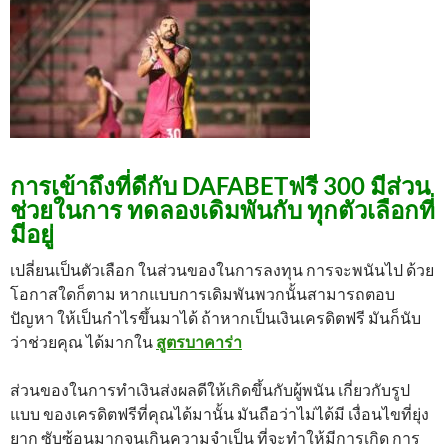
การเข้าถึงที่ดีกับ DAFABETฟรี 300 มีส่วน
ช่วยในการ ทดลองเดิมพันกับ ทุกตัวเลือกที่
มีอยู่
เปลี่ยนเป็นตัวเลือก ในส่วนของในการลงทุน การจะพนันไป ด้วย
โอกาสใดก็ตาม หากแบบการเดิมพันพวกนั้นสามารถตอบ
ปัญหา ให้เป็นกำไรขึ้นมาได้ ถ้าหากเป็นเงินเครดิตฟรี มันก็นับ
ว่าช่วยคุณ ได้มากใน
สูตรบาคาร่า
ส่วนของในการทำเงินส่งผลดีให้เกิดขึ้นกับผู้พนัน เกี่ยวกับรูป
แบบ ของเครดิตฟรีที่คุณได้มานั้น มันถือว่าไม่ได้มี เงื่อนไขที่ยุ่ง
ยาก ซับซ้อนมากจนเกินความจำเป็น ที่จะทำให้มีการเกิด การ