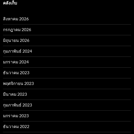
คลังเก็บ
สิงหาคม 2026
กรกฎาคม 2026
มิถุนายน 2026
กุมภาพันธ์ 2024
มกราคม 2024
ธันวาคม 2023
พฤศจิกายน 2023
มีนาคม 2023
กุมภาพันธ์ 2023
มกราคม 2023
ธันวาคม 2022