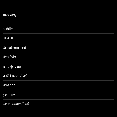
หมวดหมู่
public
UFABET
Uncategorized
ข่าวกีฬา
ข่าวฟุตบอล
คาสิโนออนไลน์
บาคาร่า
ยูฟ่าเบท
แทงบอลออนไลน์