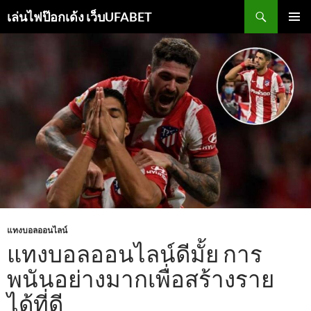
ข้าม
ค้นหา
เล่นไฟป๊อกเด้ง เว็บUFABET
ไป
ยัง
เมนูหลัก
เนื้อหา
แทงบอลออนไลน์
แทงบอลออนไลน์ดีมั้ย การ
พนันอย่างมากเพื่อสร้างราย
ได้ที่ดี