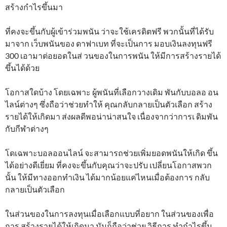
สร้างกำไรขึ้นมา
ที่คงจะขึ้นกับผู้เข้าร่วมพนัน ว่าจะใช้เครดิตฟรี พวกนั้นที่ได้รับ
มาจาก เว็บพนันของ ดาฟาเบท ที่จะเป็นการ มอบเงินลงทุนฟรี
300 เอามาต่อยอดในส่ วนของในการพนัน ให้มีการสร้างรายได้
ขึ้นได้ด้วย
โอกาสใดบ้าง โดยเฉพาะ ผู้พนันที่เลือกวางเดิม พันกับบอลอ อน
ไลน์ต่างๆ ซึ่งถือว่าช่วยทำให้ คุณกลับกลายเป็นตัวเลือก สร้าง
รายได้ให้เกิดมา ส่งผลดีพอน่าน่าสนใจ เนื่องจากว่าการเ ดิมพัน
กับกีฬาต่างๆ
โดเฉพาะบอลออนไลน์ จะสามารถช่วยเพิ่มยอดพนันให้เกิด ขึ้น
ได้อย่างดีเยี่ยม ที่คงจะขึ้นกับคุณว่าจะปรับ เปลี่ยนโอกาสพวก
นั้น ให้มีทางออกทำเงิน ได้มากน้อยแค่ไหนเมื่อต้องการ กลับ
กลายเป็นตัวเลือก
ในส่วนของในการลงทุนเมื่อเลือกแบบที่อยาก ในส่วนของเพื่อ
การ สร้างรายได้ให้เกิดมา มันก็ถือว่าช่วย วิธีการ ทำกำไรขึ้น