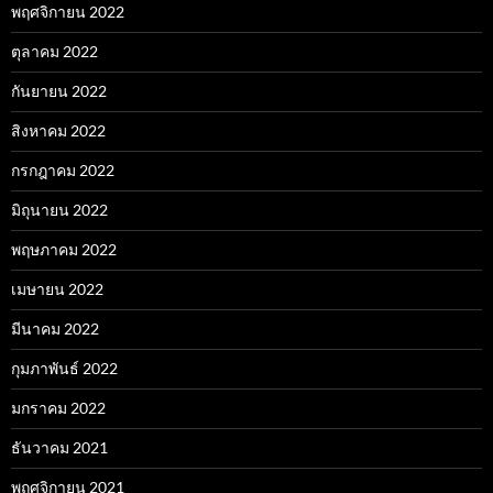
พฤศจิกายน 2022
ตุลาคม 2022
กันยายน 2022
สิงหาคม 2022
กรกฎาคม 2022
มิถุนายน 2022
พฤษภาคม 2022
เมษายน 2022
มีนาคม 2022
กุมภาพันธ์ 2022
มกราคม 2022
ธันวาคม 2021
พฤศจิกายน 2021