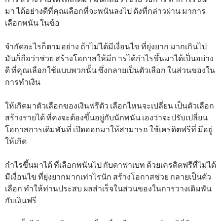
มา ได้อย่างดีที่คุณเลือกที่จะพนันลงไป ดังที่กล่าวผ่าน มาการ
เลือกพนัน ในข้อ
จำกัดอะไรก็ตามอย่าง ถ้าไม่ได้มีเงื่อนไข ที่ยุ่งยาก มากเกินไป
มันก็ถือว่าช่วย สร้างโอกาสให้มีก ารได้กำไรขึ้นมาได้เป็นอย่าง
ดี ที่คุณเลือกใช้แบบพวกนั้น ซึ่งกลายเป็นตัวเลือก ในส่วนของใน
การทำเงิน
ให้เกิดมาตัวเลือกของเงินฟรีตัว เลือกไหนจะเปลี่ยน เป็นตัวเลือก
สร้างรายได้ ที่คงจะต้องขึ้นอยู่กับนักพนัน เองว่าจะปรับเปลี่ยน
โอกาสการเดิมพันที่ เปิดออกมาให้สามารถ ใช้เครดิตฟรีที่ มีอยู่
ให้เกิด
กำไรขึ้นมาได้ ที่เลือกพนันไป กับดาฟาเบท ด้วยเครดิตฟรีที่ไม่ได้
มีเงื่อนไข ที่ยุ่งยากมากเท่าไรนัก สร้างโอกาสช่วย กลายเป็นตัว
เลือก ทำให้ท่านประสบ ผลสำเร็จในส่วนของในการวางเดิมพัน
กับเงินฟรี