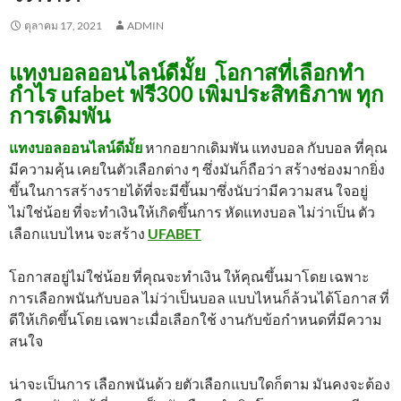
ตุลาคม 17, 2021
ADMIN
แทงบอลออนไลน์ดีมั้ย โอกาสที่เลือกทำ
กำไร ufabet ฟรี300 เพิ่มประสิทธิภาพ ทุก
การเดิมพัน
แทงบอลออนไลน์ดีมั้ย
หากอยากเดิมพัน แทงบอล กับบอล ที่คุณ
มีความคุ้น เคยในตัวเลือกต่าง ๆ ซึ่งมันก็ถือว่า สร้างช่องมากยิ่ง
ขึ้นในการสร้างรายได้ที่จะมีขึ้นมาซึ่งนับว่ามีความสน ใจอยู่
ไม่ใช่น้อย ที่จะทำเงินให้เกิดขึ้นการ หัดแทงบอล ไม่ว่าเป็น ตัว
เลือกแบบไหน จะสร้าง
UFABET
โอกาสอยู่ไม่ใช่น้อย ที่คุณจะทำเงิน ให้คุณขึ้นมาโดย เฉพาะ
การเลือกพนันกับบอล ไม่ว่าเป็นบอล แบบไหนก็ล้วนได้โอกาส ที่
ดีให้เกิดขึ้นโดย เฉพาะเมื่อเลือกใช้ งานกับข้อกำหนดที่มีความ
สนใจ
น่าจะเป็นการ เลือกพนันด้ว ยตัวเลือกแบบใดก็ตาม มันคงจะต้อง