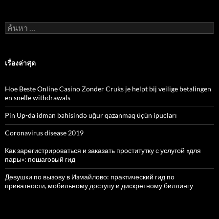
ค้นหา
สำหรับ:
เรื่องล่าสุด
Hoe Beste Online Casino Zonder Cruks je helpt bij veilige betalingen
en snelle withdrawals
Pin Up-da idman bahisində uğur qazanmaq üçün ipucları
Coronavirus disease 2019
Как зарегистрироваться и заказать проститутку с услугой «для
пары»: пошаговый гид
Девушки по вызову в Измайлово: практический гид по
приватности, мобильному доступу и дискретному биллингу