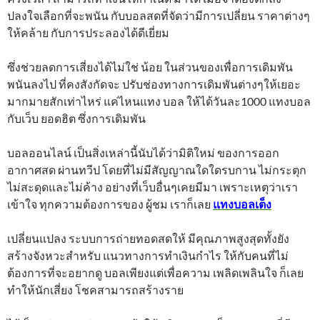
ปลงใจเลือกที่จะพนัน กับบอลสดที่จัดว่ามีการเปลี่ยน ราคาต่างๆ
ให้คล้าย กับการประลองได้ดีเยี่ยม
ซึ่งช่วยลดการเสี่ยงได้ไม่ใช่ น้อย ในส่วนของเพื่อการเดิมพัน
พนันลงไป ที่คงสังกัดจะ ปรับช่องทางการเดิมพันต่างๆให้เยอะ
มากมายสักเท่าไหร่ แค่ไหนแทง บอล ให้ได้วันละ1000 แทงบอล
กับเว็บ ยอดฮิต ซึ่งการเดิมพัน
บอลออนไลน์ เป็นสิ่งเหล่านี้นับได้ว่ามิติใหม่ ของการออก
อากาศสด ผ่านทวีป โดยที่ไม่มีสัญญาณใดใดรบกาน ไม่กระตุก
ไม่สะดุดและไม่ค้าง อย่างที่เว็บอื่นๆเคยมีมา เพราะเหตุว่าเรา
เข้าใจ ทุกความต้องการของ ผู้ชม เราก็เลย
แทงบอลเต็ง
เปลี่ยนแปลง ระบบการถ่ายทอดสดให้ มีคุณภาพสูงสุดทั้งยัง
สร้างจังหวะสำหรับ แนวทางการทำเงินกำไร ให้กับคนที่ไม่
ต้องการที่จะอยากดู บอลเพียงแต่เพื่อความ เพลิดเพลินใจ ก็เลย
ทำให้นักเสี่ยง โชคสามารถสร้างราย