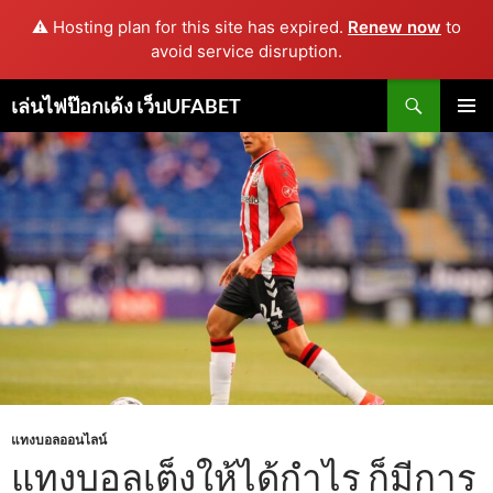
⚠️ Hosting plan for this site has expired.
Renew now
to
avoid service disruption.
ข้าม
ค้นหา
เล่นไฟป๊อกเด้ง เว็บUFABET
ไป
ยัง
เมนูหลัก
เนื้อหา
แทงบอลออนไลน์
แทงบอลเต็งให้ได้กำไร ก็มีการ