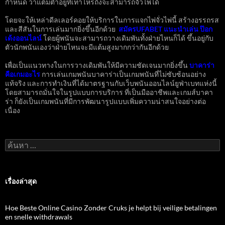
กำหนด ว่าแต้มต่ำอยู่ที่เท่าไหร่ถึงจะสามารถจั่วไพ่ได้
โดยจะให้เหล่าดีลเลอร์คอยให้บริการในการแจกไพ่จั่วไพ่นี้ สร้างอรรถรส
และสีสันในการเล่นมากยิ่งขึ้นอีกด้วย
สมัครUFABET แนะนำเล่น ป๊อก
เด้งออนไลน์
โดยผู้พนันจะสามารถวางเดิมพันทั้งฝ่ายไหนก็ได้ ขึ้นอยู่กับ
ตัวนักพนันเองว่าฝ่ายไหนจะมีแต้มสูงมากกว่ากันอีกด้วย
เ
พื่อเป็นแนวทางในการวางเดิมพันให้มีความชัดเจนมากยิ่งขึ้น
บาคาร่า
คือเกมอะไร
การเล่นเกมพนันบาคาร่าเป็นเกมพนันที่ไม่ซับซ้อนอย่าง
แท้จริง และการทำเงินที่ได้มาตรฐานกับเว็บพนันออนไลน์ยูฟ่าเบทแห่งนี้
โดยสามารถมั่นใจในรูปแบบการบริการ ที่เป็นมืออาชีพและเกมส์บาคา
ร่า ก็ยังเป็นเกมพนันที่มีการพัฒนารูปแบบเพิ่มความน่าสนใจอย่างต่อ
เนื่อง
ค้นหา
สำหรับ:
เรื่องล่าสุด
Hoe Beste Online Casino Zonder Cruks je helpt bij veilige betalingen
en snelle withdrawals