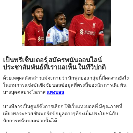
เป็นพรีเซ็นเตอร์ สมัครพนันออนไลน์
ประชาสัมพันธ์ที่เราแลเห็น ในทีวีปกติ
ด้วยเหตุผลดังกล่าวแม้จะถามว่า นักฟุตบอลกลุ่มนี้มีผลงานยังไง
ในเกมการแข่งขันชิงชัย บอลข้อมูลที่ตรงนี้ของนัก การเดิมพัน
บางบุคคลบางโอกาส
แทงบอล
บางทีอาจเป็นศูนย์ซึ่งการเลือก ใช้เว็บแทงบอลที่ มีคุณภาพที่
เพียงพอจะช่วย ซัพพอร์ตข้อมูลต่างๆที่จะเป็นประโยชน์กับ
นักการพนันบอลพวกนั้นได้