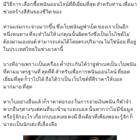
มีวิธีการ เลือกซื้อพนันออนไลน์ที่ดีเยี่ยมที่สุด สำหรับท่าน เพื่อมา
ช่วยสร้างสีสันของชีวิต ของ
ท่านแจ่มกระจ่างมากขึ้น ซึ่งเว็บพนันยูฟ่าเบ็ด ของเราเป็นอีก
หนึ่งหนทาง ที่จะทำไม่ให้ แก่คุณนั้นผิดหวังซึ่งเป็นเว็บไซต์ไม่
ต้องผ่านเอเย่นต์ สามารถเล่นได้โดยตรงปริมาณ ไม่ใช่น้อย ที่อยู่
ในประเทศไทยในช่วงเวลานี้
บางทีอาจเพราะเป็นเครื่อง ค้ำประกันได้ว่ายูฟ่าเบสเป็น เว็บพนัน
ที่ตามมาตรฐานที่ สุดที่ดี สำหรับเพื่อการพนันออนไลน์ ที่ยอด
เยี่ยมที่สุด ก็ว่าไปได้ ถือได้ว่าเป็น เว็บไซต์ที่ตีราคาให้บอล
มากมาย ที่สุด
หาเว็บอย่างอื่นแล้วก็ราคาต่อรอง ในการจ่ายเงินพนัน กีฬาจำ
พวกอื่นๆต่างๆแต่คนที่จะเข้ามาแทงบอล นั้นหากว่าไม่มีข้อมูล
หรือรู้จักอะไร เกี่ยวกบบอลเลย คงมี สิ่งเดียวที่เพียงพอจะรู้จัก ก็
น่าจะเป็นนักเตะที่เลื่องลือ