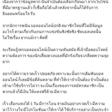
เนื่องจากว่าข้อมูลพวก นั้นจำเป็นต้องเลือกเรียนมา จากเว็บไซน์
ที่มีมาตรฐานแล้ว ก็เชื่อถือได้ แล้วหลังจากนั้นก็ได้รับการ
ยินยอมพร้อมใจ รับ
จากนักการพนัน บอลออนไลน์ปกติ สมาชิกใหม่ที่ไม่มีข้อมูล
อะไรก็ ตามเกี่ยวกับเกมการแข่งขันชิงชัยชิง ชัยบอลเลยนั้น
ไม่ใช่เรื่อง ยากแม้เรา คิดที่
จะเรียนรู้เพรบอลออนไลน์เป็นความทันสมัย ที่เจ้ามือตอบโจทย์
ความต้องการ ของนักเสี่ยงดวงบอลที่มักรังเกียจ เกลียดความยุ่ง
ยาก
อยากได้ความรวดเร็ว ปลอดภัย เพราะฉะนั้นการเดิมพันบอล
ออนไลน์ ก็เลยมีข้อดีล้นหลาม ที่ทำให้เราจำเป็นต้อง จำเป็นต้อง
เข้ามาใช้บริการไม่ว่า จะเป็นเรื่องของการสมัครสมาชิก เป็น
พวกแล้วก็มีเงิน ให้แทงฟรีด้วย มีความ
เร็ว เลือกแทงได้ 1 วัน มีการโอน จ่ายเงินอย่างรวดเร็ว มีความ
น่าไว้วางใจ มีโปรโมชั่นมาให้เราได้ ใช้บริการอย่าง เป็นประจำ