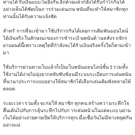
ท่านได้ รับเงินแบบ ไม่ยั้งกัน อีกด้วยแล้วก็ยังได้รับกำไรกันได้
อย่างเห็นได้ชัดเป็นก ารร่วมเล่นเกม พนันที่จะทำให้สมาชิกทุก
ท่านนั้นได้รับความแจ้งชัด
สำหรั การที่จะเข้ามา ใช้บริการกันได้เลยการเดิมพันออนไลน์
ได้เงินจริง ในลักษณะของการชำระเงิ นพนันด้ านหลังร ถจักร
ยานยนต์นี้เพราะเหตุใดที่กำลังจะได้รั บเงินจริงครั้งใดก็ตามเข้า
มา
ใช้บริการผ่านทางเว็บแล้วก็เป็นเว็บพนันออนไลน์ชั้น 1 รวมทั้ง
ใช้งานได้ง่ายไม่ยุ่งยากสลับซับซ้อนมีระบบระเบียบการเล่นพนัน
ที่นานาประการแบบอย่างให้สมาชิกได้เลือกเล่นเดิมพังทลายได้
ตลอด
ระยะเวลา รวมทั้ง จะก่อให้ สมาชิก ทุกคน สร้างควา มระทึกใจ
ตื่นเต้นไปกับการลุ้นระทึกไปกับก ารเล่นพนั นในแต่ละแบ บผ่าน
เว็บได้อย่างง่ายดายเปิดให้บริการทุกเ มื่อเชื่อวันไม่มีทางหยุดกัน
อย่างแน่