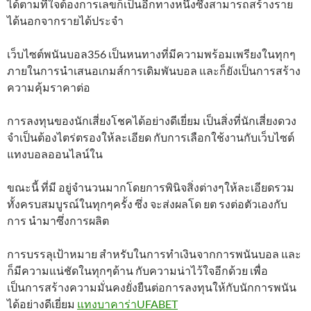
ได้ตามที่ใจต้องการเลขก็เป็นอีกทางหนึ่งซึ่งสามารถสร้างราย
ได้นอกจากรายได้ประจำ
เว็บไซต์พนันบอล356 เป็นหนทางที่มีความพร้อมเพรียงในทุกๆ
ภายในการนำเสนอเกมส์การเดิมพันบอล และก็ยังเป็นการสร้าง
ความคุ้มราคาต่อ
การลงทุนของนักเสี่ยงโชคได้อย่างดีเยี่ยม เป็นสิ่งที่นักเสี่ยงดวง
จำเป็นต้องไตร่ตรองให้ละเอียด กับการเลือกใช้งานกับเว็บไซต์
แทงบอลออนไลน์ใน
ขณะนี้ ที่มี อยู่จำนวนมากโดยการพินิจสิ่งต่างๆให้ละเอียดรวม
ทั้งครบสมบูรณ์ในทุกๆครั้ง ซึ่ง จะส่งผลโด ยต รงต่อตัวเองกับ
การ นำมาซึ่งการผลิต
การบรรลุเป้าหมาย สำหรับในการทำเงินจากการพนันบอล และ
ก็มีความแน่ชัดในทุกๆด้าน กับความน่าไว้ใจอีกด้วย เพื่อ
เป็นการสร้างความมั่นคงยั่งยืนต่อการลงทุนให้กับนักการพนัน
ได้อย่างดีเยี่ยม
แทงบาคาร่าUFABET