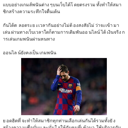
แบบอย่างเกมส์พนันต่าง ๆบนเว็บได้โ ดยตรงรวม ทั้งทำให้สมา
ชิกสร้างความระทึกใจตื่นเต้น
กันได้ต ลอดระย ะเวลากันอย่างไม่ต้ องสงสัยไม่ ว่าจะเข้า มา
เล่น ผ่านทางเว็บเวลาใดก็ตามการเดิมพันออ นไลน์ ได้ เงินจริง ก
ารเล่นเกมพนันผ่านหนทาง
ออนไล น์ยังคงเป็น เกมพนัน
ย อดฮิตที่ จะทำให้สมาชิกทุกท่านเลือกเล่นกันได้รวมทั้งยั ง
สร้างควา มเชื่อมั่นแ ละมั่นใ จให้กับคนที่เ ข้ามา ใช้บริการกัน