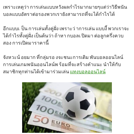
เพราะเหตุว่า การเล่นแบบหวังผลกำไรมากมายๆแต่ว่าวิธีพนัน
บอลแบบอัตราต่อรองพวกเรายังสามารถที่จะได้กำไรได้
อีกแบบเ ป็น การเล่นทั้งคู่ฝั่ง เพราะว่ าการเล่น แบบงี้ พวกเราจะ
ได้กำไรทั้งคู่ฝั่ง เป็นต้นว่า ถ้าหา กบอลเ ปิดมา ต่อลูกครึ่งควบ
สอง การเปิดมาราคานี้
จังหวะน้ อยมาก ที่กลุ่มรอ งจะชนะการเดิม พันบอลออนไลน์
การเล่นเกมพนันออนไลน์พ ร้อมที่จะสร้างคำแนะ นำให้กับ
สมาชิกทุกท่านได้เข้ามาร่วมเล่น
แทงบอลออนไลน์