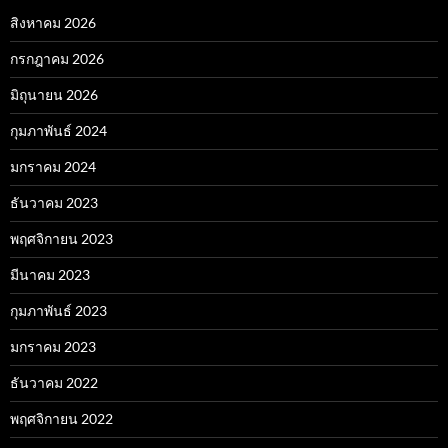
สิงหาคม 2026
กรกฎาคม 2026
มิถุนายน 2026
กุมภาพันธ์ 2024
มกราคม 2024
ธันวาคม 2023
พฤศจิกายน 2023
มีนาคม 2023
กุมภาพันธ์ 2023
มกราคม 2023
ธันวาคม 2022
พฤศจิกายน 2022