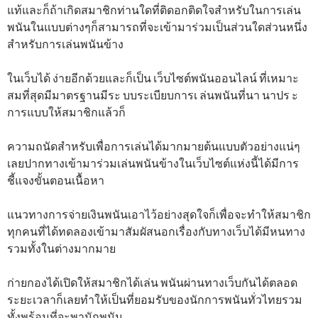
แท้และก็ถ้าเกิดสมาชิกท่านใดที่ติดอกติดใจสำหรับในการเล่น
พนันในแบบต่างๆก็สามารถที่จะเข้ามาร่วมเป็นส่วนใดส่วนหนึ่ง
สำหรับการเล่นพนันข้าง
ในเว็บได้ ง่ายอีกด้วยและก็เป็น เว็บไซต์พนันออนไลน์ ที่เหมาะ
สมที่สุดมีมาตรฐานมีระ บบระเบียบการเ ล่นพนันที่นา นาปร ะ
การแบบให้สมาชิกแล้วก็
ความถนัดสำหรับเพื่อการเล่นได้มากมายต้นแบบตัวอย่างแน่ๆ
เลยปากทางเข้ามาร่วมเล่นพนันข้างในเว็บไซต์แห่งนี้ได้มีการ
ชี้แจงขั้นตอนเนื้อหา
แนวทางการจ่ายเงินพนันเอาไว้อย่างสุดใจก็เพื่อจะทำให้สมาชิก
ทุกคนที่ได้ทดลองเข้ามาสัมผัสนอกเรื่องกับทางเว็บได้มีหนทาง
รวมทั้งในต่างมากมาย
ก่ายกองได้เปิดให้สมาชิกได้เล่น พนันผ่านทางเว็บกันได้ตลอด
ระยะเวลาก็เลยทำให้เป็นที่ยอมรับของนักการพนันทั่วไทยรวม
ทั้งพร้อมที่จะพานักพนัน