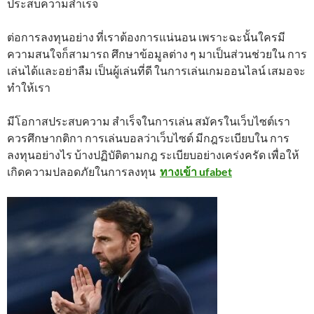
ประสบความสำเร็จ
ต่อการลงทุนอย่าง ที่เราต้องการแน่นอน เพราะฉะนั้นใครมี
ความสนใจก็สามารถ ศึกษาข้อมูลต่าง ๆ มาเป็นส่วนช่วยใน การ
เล่นได้และอย่าลืม เป็นผู้เล่นที่ดี ในการเล่นเกมออนไลน์ เสมอจะ
ทำให้เรา
มีโอกาสประสบความ สำเร็จในการเล่น สมัครในเว็บไซต์เรา
ควรศึกษากติกา การเล่นบอลว่าเว็บไซต์ มีกฎระเบียบใน การ
ลงทุนอย่างไร บ้างปฏิบัติตามกฎ ระเบียบอย่างเคร่งครัด เพื่อให้
เกิดความปลอดภัยในการลงทุน
ทางเข้า ufabet