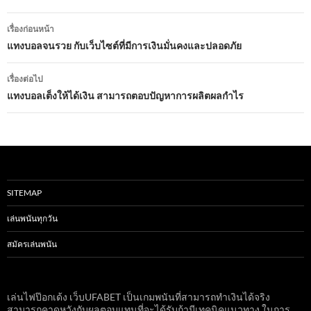
เมนู
เรื่องก่อนหน้า
นำทาง
แทงบอลจนรวย กับเว็บไซต์ที่มีการเงินมั่นคงและปลอดภัย
เรื่อง
เรื่องต่อไป
แทงบอลเต็งให้ได้เงิน สามารถตอบปัญหาการผลิตผลกำไร
SITEMAP
เล่นพนันทุกวัน
สมัครเล่นพนัน
เล่นไฟป๊อกเด้ง เว็บUFABET เป็นเกมพนันที่สามารถทำเงินได้จริง
สามารถคาดหวังกับผลตอบแทนที่จะได้รับถ้ามีเทคนิคแนวทาง ในการ