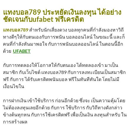
แทงบอล789 ประหยัดเงินลงทุน ได้อย่าง
ชัดเจนกับufabet ฟรีเครดิต
แทงบอล789
สำหรับนักเสี่ยงดวง บอลทุกคนที่กำลังมองหาวิถี
ทางดีๆให้กับตนเองกับการพนัน บอลออนไลน์ ในขณะนี้ และก็
คนที่กำลังหันมาพอใจ กับการพนันบอลออนไลน์ ในตอนนี้อีก
ด้วย
UFABET
กับการทดลองให้โอกาสให้กับตนเอง ได้ทดลองเข้า มาเป็น
สมาชิก กับเว็บไซต์ แทงบอล789 กับการลงทะเบียนเป็นสมาชิก
ฟรี กับการ ได้รับเครดิตพนันบอล ฟรีในทันทีทันใด โดยไม่มี
เงื่อนไขใน
การฝากเงิน เข้าใช้บริการ ก่อนอีกด้วย ซึ่งจะ เป็นความคุ้มโดย
ไม่ต้องลงทุนเลยอีกด้วย กับการ ใช้บริการ กับวิถีทางดังกล่าว
ข้างต้นทุกหน กับการใช้เครดิตฟรี เพื่อเป็นเงิน ลงทุนสำหรับ ใน
การสร้างผล