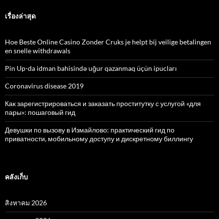
เรื่องล่าสุด
Hoe Beste Online Casino Zonder Cruks je helpt bij veilige betalingen
en snelle withdrawals
Pin Up-da idman bahisində uğur qazanmaq üçün ipucları
Coronavirus disease 2019
Как зарегистрироваться и заказать проститутку с услугой «для
пары»: пошаговый гид
Девушки по вызову в Измайлово: практический гид по
приватности, мобильному доступу и дискретному биллингу
คลังเก็บ
สิงหาคม 2026