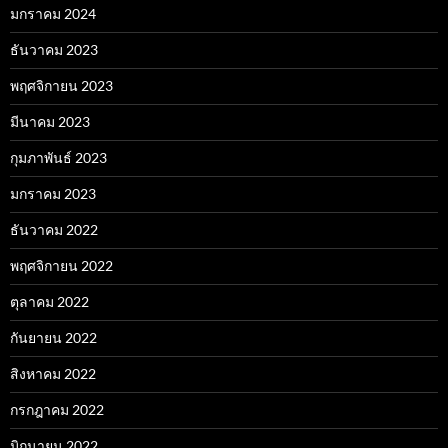
มกราคม 2024
ธันวาคม 2023
พฤศจิกายน 2023
มีนาคม 2023
กุมภาพันธ์ 2023
มกราคม 2023
ธันวาคม 2022
พฤศจิกายน 2022
ตุลาคม 2022
กันยายน 2022
สิงหาคม 2022
กรกฎาคม 2022
มิถุนายน 2022