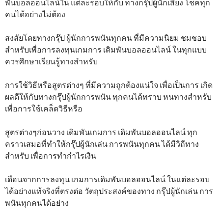
พันบอลออนไลน์ใน แต่ละรอบให้กับ ทางกรุ๊ปผู้นักเสี่ยง โชคทุก
คนได้อย่างไม่ต้อง
สงสัยโดยทางกรุ๊ป ผู้นักการพนันทุกคน ที่มีความนิยม ชมชอบ
สำหรับเพื่อการลงทุนเกมการ เดิมพันบอลออนไลน์ ในทุกแบบ
ควรศึกษาเรียนรู้ทางสำหรับ
การใช้วิธีหรือสูตรต่างๆ ที่มีความถูกต้องแน่ใจ เพื่อเป็นการ เกิด
ผลดีให้กับทางกรุ๊ปผู้นักการพนัน ทุกคนได้ทราบ หนทางสำหรับ
เพื่อการใช้เคล็ดวิธีหรือ
สูตรต่างๆก่อนวาง เดิมพันเกมการ เดิมพันบอลออนไลน์ ทุก
คราวเสมอที่ทำให้กรุ๊ปผู้นักเล่น การพนันทุกคน ได้มีวิถีทาง
สำหรับ เพื่อการทำกำไรเงิน
เดือนจากการลงทุน เกมการเดิมพันบอลออนไลน์ ในแต่ละรอบ
ได้อย่างแท้จริงที่ตรงต่อ วัตถุประสงค์ของทาง กรุ๊ปผู้นักเล่น การ
พนันทุกคนได้อย่าง