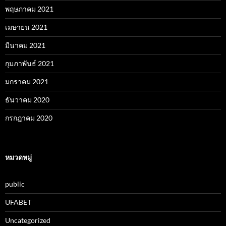
พฤษภาคม 2021
เมษายน 2021
มีนาคม 2021
กุมภาพันธ์ 2021
มกราคม 2021
ธันวาคม 2020
กรกฎาคม 2020
หมวดหมู่
public
UFABET
Uncategorized