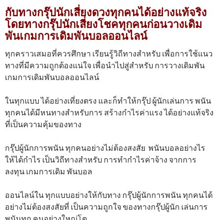
กับทางกรุ๊ปนักเสี่ยงดวงทุกคนได้อย่างแท้จริง
โดยทางกรุ๊ปนักเสี่ยงโชคทุกคนก่อนวางเดิม
พันเกมการเดิมพันบอลออนไลน์
ทุกคราวเสมอที่ควรศึกษา เรียนรู้วิถีทางสำหรับ เพื่อการใช้แนว
ทางที่มีความถูกต้องแน่ใจ เพื่อนำไปสู่สำหรับ การวางเดิมพัน
เกมการเดิมพันบอลออนไลน์
ในทุกแบบ ได้อย่างเที่ยงตรง และก็ทำให้กรุ๊ป ผู้นักเล่นการ พนัน
ทุกคนได้มีหนทางสำหรับการ สร้างกำไรค่าแรง ได้อย่างแท้จริง
ที่เป็นความคุ้มของทาง
กรุ๊ปผู้นักการพนัน ทุกคนอย่างไม่ต้องสงสัย พนันบอลอย่างไร
ให้ได้กําไร เป็นวิถีทางสำหรับ การทำกำไรค่าจ้าง จากการ
ลงทุน เกมการเดิม พันบอล
ออนไลน์ใน ทุกแบบอย่างให้กับทาง กรุ๊ปผู้นักการพนัน ทุกคนได้
อย่างไม่ต้องสงสัยที่ เป็นความถูกใจ ของทางกรุ๊ปผู้นัก เล่นการ
พนันทุก คนอย่างใหญ่โต