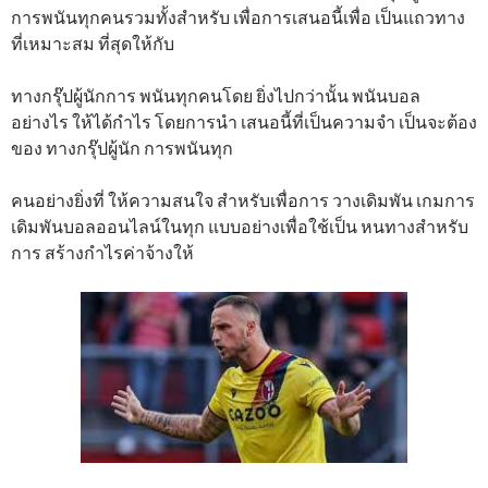
การพนันทุกคนรวมทั้งสำหรับ เพื่อการเสนอนี้เพื่อ เป็นแถวทาง
ที่เหมาะสม ที่สุดให้กับ
ทางกรุ๊ปผู้นักการ พนันทุกคนโดย ยิ่งไปกว่านั้น พนันบอล
อย่างไร ให้ได้กําไร โดยการนำ เสนอนี้ที่เป็นความจำ เป็นจะต้อง
ของ ทางกรุ๊ปผู้นัก การพนันทุก
คนอย่างยิ่งที่ ให้ความสนใจ สำหรับเพื่อการ วางเดิมพัน เกมการ
เดิมพันบอลออนไลน์ในทุก แบบอย่างเพื่อใช้เป็น หนทางสำหรับ
การ สร้างกำไรค่าจ้างให้