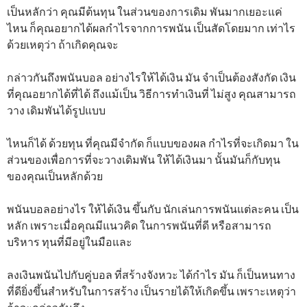
เป็นหลักว่า คุณมีต้นทุน ในส่วนของการเดิม พันมากเยอะแค่
ไหน ก็คุณอยากได้ผลกำไรจากการพนัน เป็นสัดโดยมาก เท่าไร
ด้วยเหตุว่า ถ้าเกิดคุณจะ
กล่าวกันถึงพนันบอล อย่างไรให้ได้เงิน มัน จำเป็นต้องสังกัด เงิน
ที่คุณอยากได้ที่ได้ ถึงแม้เป็น วิธีการทำเงินที่ ไม่สูง คุณสามารถ
วาง เดิมพันได้รูปแบบ
ไหนก็ได้ ด้วยทุน ที่คุณมีจำกัด ก็แบบของผล กำไรที่จะเกิดมา ใน
ส่วนของเพื่อการที่จะวางเดิมพัน ให้ได้เงินมา นั้นมันก็กับทุน
ของคุณเป็นหลักด้วย
พนันบอลอย่างไร ให้ได้เงิน ขึ้นกับ นักเล่นการพนันแต่ละคน เป็น
หลัก เพราะเมื่อคุณมีแนวคิด ในการพนันที่ดี หรือสามารถ
บริหาร ทุนที่มีอยู่ในมือและ
ลงเงินพนันไปกับคู่บอล ที่สร้างจังหวะ ได้กำไร มัน ก็เป็นหนทาง
ที่ดียิ่งขึ้นสำหรับในการสร้าง เป็นรายได้ให้เกิดขึ้น เพราะเหตุว่า