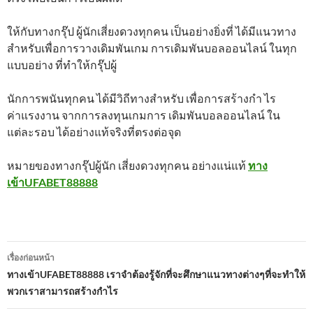
ให้กับทางกรุ๊ป ผู้นักเสี่ยงดวงทุกคน เป็นอย่างยิ่งที่ ได้มีแนวทาง
สำหรับเพื่อการวางเดิมพันเกม การเดิมพันบอลออนไลน์ ในทุก
แบบอย่าง ที่ทำให้กรุ๊ปผู้
นักการพนันทุกคน ได้มีวิถีทางสำหรับ เพื่อการสร้างกำ ไร
ค่าแรงงาน จากการลงทุนเกมการ เดิมพันบอลออนไลน์ ใน
แต่ละรอบ ได้อย่างแท้จริงที่ตรงต่อจุด
หมายของทางกรุ๊ปผู้นัก เสี่ยงดวงทุกคน อย่างแน่แท้
ทาง
เข้าUFABET88888
เมนู
เรื่องก่อนหน้า
นำทาง
ทางเข้าUFABET88888 เราจำต้องรู้จักที่จะศึกษาแนวทางต่างๆที่จะทำให้
พวกเราสามารถสร้างกำไร
เรื่อง