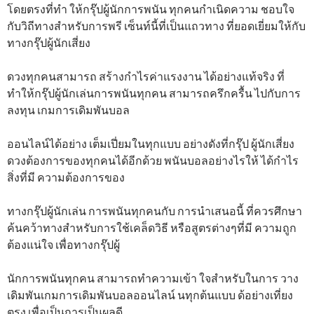
โดยตรงที่ทำ ให้กรุ๊ปผู้นักการพนัน ทุกคนกำเนิดความ ชอบใจ
กับวิถีทางสำหรับการพรี เซ็นท์นี้ที่เป็นแถวทาง ที่ยอดเยี่ยมให้กับ
ทางกรุ๊ปผู้นักเสี่ยง
ดวงทุกคนสามารถ สร้างกำไรค่าแรงงาน ได้อย่างแท้จริง ที่
ทำให้กรุ๊ปผู้นักเล่นการพนันทุกคน สามารถครึกครื้น ไปกับการ
ลงทุน เกมการเดิมพันบอล
ออนไลน์ได้อย่าง เต็มเปี่ยมในทุกแบบ อย่างดังที่กรุ๊ป ผู้นักเสี่ยง
ดวงต้องการของทุกคนได้อีกด้วย พนันบอลอย่างไรให้ ได้กําไร
สิ่งที่มี ความต้องการของ
ทางกรุ๊ปผู้นักเล่น การพนันทุกคนกับ การนำเสนอนี้ ที่ควรศึกษา
ค้นคว้าทางสำหรับการใช้เคล็ดวิธี หรือสูตรต่างๆที่มี ความถูก
ต้องแน่ใจ เพื่อทางกรุ๊ปผู้
นักการพนันทุกคน สามารถทำความเข้า ใจสำหรับในการ วาง
เดิมพันเกมการเดิมพันบอลออนไลน์ นทุกต้นแบบ ด้อย่างเที่ยง
ตรง เพื่อเป็นการเป็นผลดี