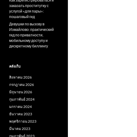
Как зарегистрироваться и
заказать проститутку с
услугой «для пары»:
пошаговый гид
Девушки по вызову в
Измайлово: практический
гид по приватности,
мобильному доступу и
дискретному биллингу
คลังเก็บ
สิงหาคม 2026
กรกฎาคม 2026
มิถุนายน 2026
กุมภาพันธ์ 2024
มกราคม 2024
ธันวาคม 2023
พฤศจิกายน 2023
มีนาคม 2023
กุมภาพันธ์ 2023