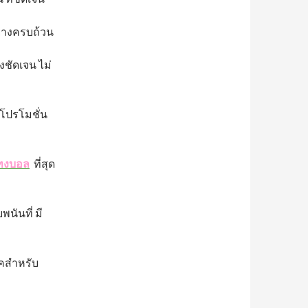
อย่างครบถ้วน
งชัดเจน ไม่
โปรโมชั่น
ทงบอล
ที่สุด
พนันที่ มี
รคสำหรับ