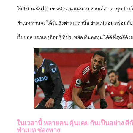
ให้กั นักพนันได้ อย่างชัดเจน แน่นอน หากเลือก ลงทุนกับ เว
ฟ่าเบท ท่านจะ ได้รับ สิ่งต่าง เหล่านี้อ ย่างแน่นอน พร้อมกั
เว็บบอล แจกเครดิตฟรี ที่ประหยัด เงินลงทุน ได้ดี ที่สุดอีด้ว
ในเวลานี้ หลายคน คุ้นเคย กันเป็นอย่าง ดีกั
ฟ่าเบท ช่องทาง