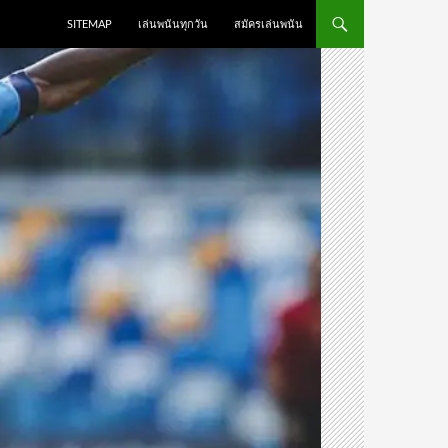
SITEMAP
เล่นพนันทุกวัน
สมัครเล่นพนัน