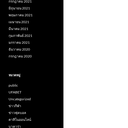
กรกฎาคม 2021
มิถุนายน 2021
พฤษภาคม 2021
เมษายน 2021
มีนาคม 2021
กุมภาพันธ์ 2021
มกราคม 2021
ธันวาคม 2020
กรกฎาคม 2020
หมวดหมู่
public
UFABET
Uncategorized
ข่าวกีฬา
ข่าวฟุตบอล
คาสิโนออนไลน์
บาคาร่า