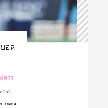
งบอล
ไม่ควร
อนไลน์
 การลงทุน