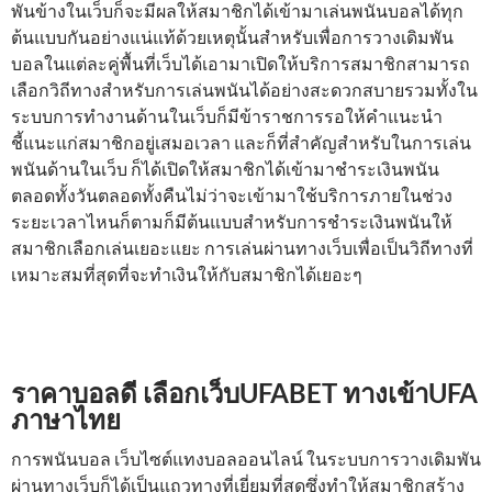
พันข้างในเว็บก็จะมีผลให้สมาชิกได้เข้ามาเล่นพนันบอลได้ทุก
ต้นแบบกันอย่างแน่แท้ด้วยเหตุนั้นสำหรับเพื่อการวางเดิมพัน
บอลในแต่ละคู่พื้นที่เว็บได้เอามาเปิดให้บริการสมาชิกสามารถ
เลือกวิถีทางสำหรับการเล่นพนันได้อย่างสะดวกสบายรวมทั้งใน
ระบบการทำงานด้านในเว็บก็มีข้าราชการรอให้คำแนะนำ
ชี้แนะแก่สมาชิกอยู่เสมอเวลา และก็ที่สำคัญสำหรับในการเล่น
พนันด้านในเว็บ ก็ได้เปิดให้สมาชิกได้เข้ามาชำระเงินพนัน
ตลอดทั้งวันตลอดทั้งคืนไม่ว่าจะเข้ามาใช้บริการภายในช่วง
ระยะเวลาไหนก็ตามก็มีต้นแบบสำหรับการชำระเงินพนันให้
สมาชิกเลือกเล่นเยอะแยะ การเล่นผ่านทางเว็บเพื่อเป็นวิถีทางที่
เหมาะสมที่สุดที่จะทำเงินให้กับสมาชิกได้เยอะๆ
ราคาบอลดี เลือกเว็บUFABET ทางเข้าUFA
ภาษาไทย
การพนันบอล เว็บไซต์แทงบอลออนไลน์ ในระบบการวางเดิมพัน
ผ่านทางเว็บก็ได้เป็นแถวทางที่เยี่ยมที่สุดซึ่งทำให้สมาชิกสร้าง