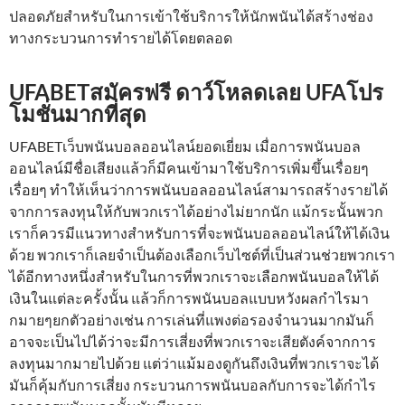
ปลอดภัยสำหรับในการเข้าใช้บริการให้นักพนันได้สร้างช่อง
ทางกระบวนการทำรายได้โดยตลอด
UFABETสมัครฟรี ดาว์โหลดเลย UFAโปร
โมชั่นมากที่สุด
UFABETเว็บพนันบอลออนไลน์ยอดเยี่ยม เมื่อการพนันบอล
ออนไลน์มีชื่อเสียงแล้วก็มีคนเข้ามาใช้บริการเพิ่มขึ้นเรื่อยๆ
เรื่อยๆ ทำให้เห็นว่าการพนันบอลออนไลน์สามารถสร้างรายได้
จากการลงทุนให้กับพวกเราได้อย่างไม่ยากนัก แม้กระนั้นพวก
เราก็ควรมีแนวทางสำหรับการที่จะพนันบอลออนไลน์ให้ได้เงิน
ด้วย พวกเราก็เลยจำเป็นต้องเลือกเว็บไซต์ที่เป็นส่วนช่วยพวกเรา
ได้อีกทางหนึ่งสำหรับในการที่พวกเราจะเลือกพนันบอลให้ได้
เงินในแต่ละครั้งนั้น แล้วก็การพนันบอลแบบหวังผลกำไรมา
กมายๆยกตัวอย่างเช่น การเล่นที่แพงต่อรองจำนวนมากมันก็
อาจจะเป็นไปได้ว่าจะมีการเสี่ยงที่พวกเราจะเสียตังค์จากการ
ลงทุนมากมายไปด้วย แต่ว่าแม้มองดูกันถึงเงินที่พวกเราจะได้
มันก็คุ้มกับการเสี่ยง กระบวนการพนันบอลกับการจะได้กำไร