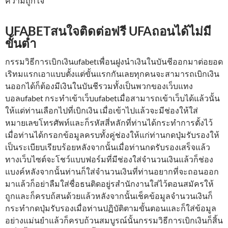
ความถูกใจ
UFABETสนใจติดต่อฟรี UFAถอนได้ไม่มี
ขั้นต่ำ
กรรมวิธีการเบิกเงินufabetเพื่อนฝูงนำเงินในบันชีออกมาต่อยอด
เริทมแรกเอาแบบตั้งแต่ขั้นแรกกันเลยทุกคนจะสามารถเบิกเงิน
นออกได้ก็ต้องมีเงินในบันชีรวมทั้งเป็นพวกของเว็บแทง
บอลufabet กระทำเข้าเว็บufabetเมื่อสามารถเข้าเว็บได้แล้วนั้น
ให้แด่ท่านเลือกไปที่เบิกเงิน เมื่อเข้าไปแล้วจะมีช่องให้ใส่
หมายเลขโทรศัพท์และก็รหัสสี่หลักที่ท่านได้กระทำการตั้งไว้
เมื่อท่านได้กรอกข้อมูลครบทั้งคู่ช่องให้แก่ท่านกดปุ่มรับรองให้
เป็นระเบียบเรียบร้อยหลังจากนั้นเมื่อท่านกดรับรองเสร็จแล้ว
ทางเว็บไซต์จะโชว์แบบฟอร์มที่มีช่องใส่จำนวนเงินแล้วก็ช่อง
แบงค์หลังจากนั้นท่านก็ใส่จำนวนเงินที่ท่านอยากที่จะถอนออก
มาแล้วก็อย่าลืมใส่ชื่อธนติดอยู่รสำนักงานใส่ไว้ตอนสมัครให้
ถูกและก็ครบถ้สนด้วยแล้วหลังจากนั้นเช็คข้อมูลจำนวนเงินก็
กระทำกดปุ่มรับรองเมื่อท่านปฏิบัติตามขั้นตอนและก็ใส่ข้อมูล
อย่างแม่นยำแล้วก็ครบถ้วนสมบูรณ์นั้นกรรมวิธีการเบิกเงินก็สิ้น