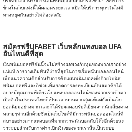
ประทับใจสำหรับการเล่นพนันบอลก็สามารถเข้ามาใช้บริการ
ข้างในเว็บแห่งนี้ได้ตลอดระยะเวลาเปิดให้บริการทุกๆวันไม่มี
ทางหยุดกันอย่างไม่ต้องสงสัย
สมัครฟรีUFABET เว็บหลักแทงบอล UFA
อันไหนดีที่สุด
เงินพนันบอลฟรีอันนี้จะไม่สร้างผลพวงกับทุนของพวกเราอย่าง
แน่แท้ การวางเดิมพันที่ง่ายที่สุดในการเริ่มพนันบอลออนไลน์
เพื่อแนวความคิดสำหรับการคิดแผนพนันบอลเต็งด้วยโบนัส
พนันบอลฟรีและก็ช่วยเพิ่มยอดการลงทะเบียนเป็นสมาชิกได้
อย่างมีคุณภาพทีเดียวเว็บแทงบอลออนไลน์ของพวกเราเข้ามา
เปิดตัวในประเทศไทยก็เป็นเวลานานมากสุดแท้แต่ยังเป็นเว็บ
ยอดนิยมอย่างมาก และก็ได้รับผลตอบรับดีเยี่ยมจากนักเสี่ยงดวง
หลายๆท่านอีกด้วยซึ่งเป็นเว็บไซต์ที่มีการพนันบอลออนไลน์ที่
สบายอย่างมากแพงบอลที่มากกว่าพนันบอลกับโต๊ะอีกด้วยนะ
ว่าระบบสำหรับการฝากเบิกเงินของพวกเรานั้นเป็นระบบ