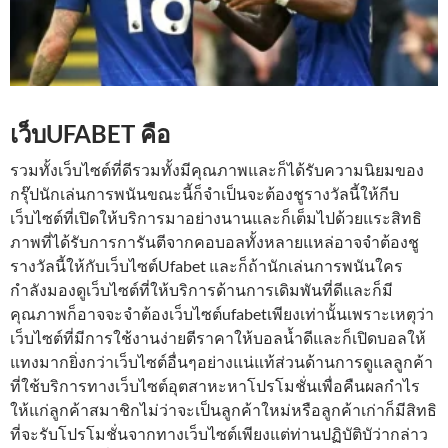
เว็บUFABET คือ
รวมทั้งเว็บไซต์ที่ดีรวมทั้งมีคุณภาพและก็ได้รับความนิยมของ
กรุ๊ปนักเล่นการพนันขณะนี้ก็จำเป็นจะต้องชูรางวัลนี้ให้กีบ
เว็บไซต์ที่เปิดให้บริการมาอย่างนานและก็เต็มไปด้วยแระสิทธิ
ภาพที่ได้รับการการันตีจากคอบอลทั้งหลายแหล่อาจจำต้องชู
รางวัลนี้ให้กับเว็บไซต์Ufabet และก็ถ้านักเล่นการพนันใคร
กำลังมองดูเว็บไซต์ที่ให้บริการด้านการเดิมพันที่ดีและก็มี
คุณภาพก็อาจจะจำต้องเว็บไซต์ufabetเพียงเท่านั้นเพราะเหตุว่า
เว็บไซต์ที่มีการใช้งานง่ายตีราคาให้บอลน้ำดีและก็เปิดบอลให้
แทงมากยิ่งกว่าเว็บไซต์อื่นๆอย่างแน่แท้ส่วนด้านการดูแลลูกค้า
ที่ใช้บริการทางเว็บไซต์อุตสาหะหาโปรโมชั่นเพื่อคืนผลกำไร
ให้แก่ลูกค้าสมาชิกไม่ว่าจะเป็นลูกค้าใหม่หรือลูกค้าเก่าก็มีสิทธิ
ที่จะรับโปรโมชั่นจากทางเว็บไซต์เพียงแต่ท่านปฏิบัติบัว่ากล่าว