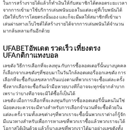
ในการสร้างรายได้แล้วก็ทำเงินให้กับสมาชิกได้ตลอดระยะเวลา
จากการเข้ามาใช้บริการเล่นพนันบอลในแต่ละคู่ที่เว็บพนันได้
เปิดให้บริการโดยตรงนั้นเอง และก็จะมีผลให้สมาชิกที่เข้ามา
เล่นผ่านทางเว็บไซต์ได้สร้างรายได้จากการเล่นพนันได้จำนวน
มากล้นหลามกันอีกด้วย
UFABETอัพเดต รวดเร็ว เที่ยงตรง
UFAกติกาแทงบอล
เลขดัง วิธีการเลือกที่จะลงทุน กับการซื้อลอตเตอรี่นั้นบางบุคคล
ก็เลือกจากเลขดังๆที่ชอบมาในวันใกล้ลอตเตอรี่ออกเลขดัง การ
เลือกที่จะซื้อกับเลขสลากกินแบ่งตามที่พวกเราจะซื้อแต่ละครั้ง
ซึ่งหากเลือกจะซื้อกันเจ้ามือหวยบางทีก็อาจจะทุกข์ยากลำบาก
เพราะว่าบางทีอาจจะมิได้ซื้อก็เป็นได้
เลขดัง เมื่อการเลือกที่จะลงทุนกับการซื้อลอตเตอรี่นั้นคนไม่ใช่
น้อยคงจะควรจะมีทางสำหรับการเลือกจำนวนที่จะซื้อด้วยใน
แต่ละครั้ง รวมทั้งเลขต่างๆที่พวกเราจะซื้อนั้นพวกเราต่างก็รู้จัก
มีแนวทางสำหรับเพื่อการหาเลขที่พวกเราซื้อแล้วพวกเราจะได้
โอกาสได้เงินด้วย แล้วก็บางเลขที่พวกเราได้มาอย่างเลขดังทั้ง