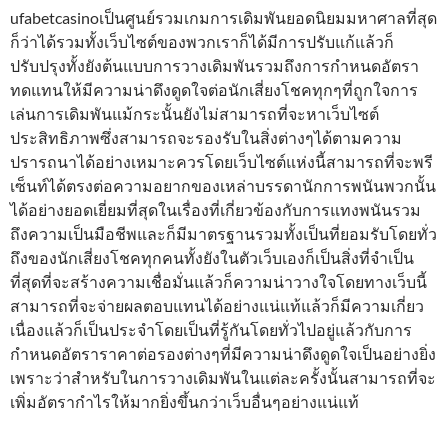
ufabetcasinoเป็นศูนย์รวมเกมการเดิมพันยอดนิยมมหาศาลที่สุด
ก็ว่าได้รวมทั้งเว็บไซต์ของพวกเราก็ได้มีการปรับแก้แล้วก็
ปรับปรุงทั้งยังต้นแบบการวางเดิมพันรวมถึงการกำหนดอัตรา
ทดแทนให้มีความน่าดึงดูดใจต่อนักเสี่ยงโชคทุกๆที่ถูกใจการ
เล่นการเดิมพันแม้กระนั้นยังไม่สามารถที่จะหาเว็บไซต์
ประสิทธิภาพซึ่งสามารถจะรองรับในสิ่งต่างๆได้ตามความ
ปรารถนาได้อย่างเหมาะควรโดยเว็บไซต์แห่งนี้สามารถที่จะพรี
เซ็นท์ได้ตรงต่อความอยากของเหล่าบรรดานักการพนันพวกนั้น
ได้อย่างยอดเยี่ยมที่สุดในเรื่องที่เกี่ยวข้องกับการแทงพนันรวม
ถึงความเป็นมือชีพและก็มีมาตรฐานรวมทั้งเป็นที่ยอมรับโดยทั่ว
ถึงของนักเสี่ยงโชคทุกคนทั้งยังในตัวเว็บเองก็เป็นสิ่งที่จำเป็น
ที่สุดที่จะสร้างความเชื่อมั่นแล้วก็ความน่าวางใจโดยทางเว็บนี้
สามารถที่จะจ่ายผลตอบแทนได้อย่างแน่แท้แล้วก็มีความเกี่ยว
เนื่องแล้วก็เป็นประจำโดยเป็นที่รู้กันโดยทั่วไปอยู่แล้วกับการ
กำหนดอัตราราคาต่อรองต่างๆที่มีความน่าดึงดูดใจเป็นอย่างยิ่ง
เพราะว่าสำหรับในการวางเดิมพันในแต่ละครั้งนั้นสามารถที่จะ
เพิ่มอัตรากำไรให้มากยิ่งขึ้นกว่าเว็บอื่นๆอย่างแน่แท้