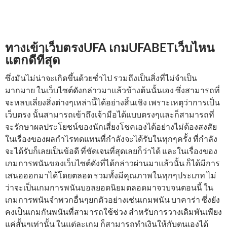
ทางเข้าเว็บตรงUFA เกมUFABETเว็บไหน
แตกดีที่สุด
ซึ่งมันไม่น่าจะเกิดขึ้นด้วยซ่ำไป รวมถึงเป็นสิ่งที่ไม่จำเป็น
มากมาย ในเว็บไซต์ดังกล่าวมาแล้วข้างต้นนั้นเอง ซึ่งสามารถที่
จะหลบเลี่ยงสิ่งต่างๆเหล่านี้ได้อย่างสิ้นเชิง เพราะเหตุว่าการเป็น
เว็บตรง นั้นสามารถเข้าถึงเจ้ามือได้แบบตรงๆและก็สามารถที่
จะรักษาผลประโยชน์ของนักเสี่ยงโชคเองได้อย่างไม่ต้องสงสัย
ในเรื่องของผลกำไรทดแทนที่กำลังจะได้รับในทุกๆครั้ง ที่กำลัง
จะได้รับก็เลยเป็นข้อดี ที่ชัดเจนที่สุดเลยก็ว่าได้ และในเรื่องของ
เกมการพนันของเว็บไซต์ดังที่ได้กล่าวผ่านมาแล้วนั้น ก็ได้มีการ
เสนอออกมาได้โดยตลอด รวมทั้งมีคุณภาพในทุกๆประเภท ไม่
ว่าจะเป็นเกมการพนันบอลยอดนิยมตลอดมาจวบจนตอนนี้ ใน
เกมการพนันจำพวกอื่นๆยกตัวอย่างเช่นเกมพนัน บาคาร่า ซึ่งยัง
คงเป็นเกมกันพนันที่สามารถใช้ช่วง สำหรับการวางเดิมพันเพียง
แค่สั้นๆเท่านั้น ในแต่ละเกม ก็สามารถทำเงินให้กับตนเองได้