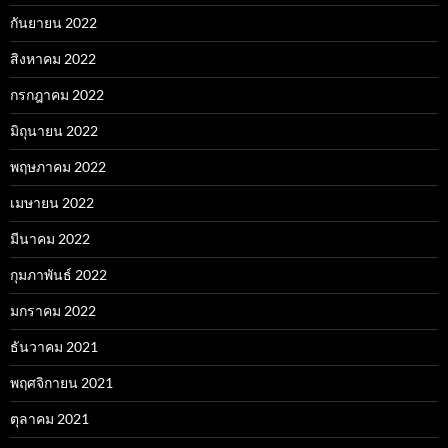
กันยายน 2022
สิงหาคม 2022
กรกฎาคม 2022
มิถุนายน 2022
พฤษภาคม 2022
เมษายน 2022
มีนาคม 2022
กุมภาพันธ์ 2022
มกราคม 2022
ธันวาคม 2021
พฤศจิกายน 2021
ตุลาคม 2021