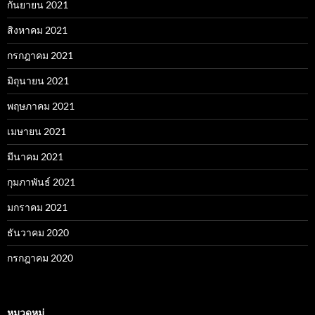
กันยายน 2021
สิงหาคม 2021
กรกฎาคม 2021
มิถุนายน 2021
พฤษภาคม 2021
เมษายน 2021
มีนาคม 2021
กุมภาพันธ์ 2021
มกราคม 2021
ธันวาคม 2020
กรกฎาคม 2020
หมวดหมู่