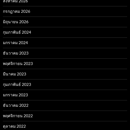
สิงหาคม 2026
กรกฎาคม 2026
มิถุนายน 2026
กุมภาพันธ์ 2024
มกราคม 2024
ธันวาคม 2023
พฤศจิกายน 2023
มีนาคม 2023
กุมภาพันธ์ 2023
มกราคม 2023
ธันวาคม 2022
พฤศจิกายน 2022
ตุลาคม 2022