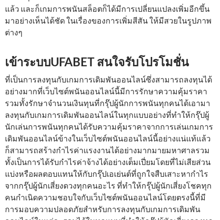
แล้ว และก็เกมการพนันสล็อตก็ได้มีการเปลี่ยนแปลงเพิ่มอีกขึ้น
มาอย่างเห็นได้ชัด ในเรื่องของการเพิ่มสีสัน ให้มีสวยในรูปภาพ
ต่างๆ
เข้าระบบUFABET สนใจรับโปรโมชั่น
ที่เป็นการลงทุนกับเกมการเดิมพันออนไลน์ซึ่งสามารถลงทุนได้
อย่างมากที่เว็บไซต์พนันออนไลน์นี้มีการรักษาความคุ้มราคา
รวมทั้งรักษาจำนวนเงินทุนที่กรุ๊ปผู้นักการพนันทุกคนได้เอามา
ลงทุนกับเกมการเดิมพันออนไลน์ในทุกแบบอย่างที่ทำให้กรุ๊ปผู้
นักเล่นการพนันทุกคนได้รับความคุ้มราคาจากการเล่นเกมการ
เดิมพันออนไลน์ข้างในเว็บไซต์พนันออนไลน์นี้อย่างแน่แท้แล้ว
ก็สามารถสร้างกำไรค่าแรงงานได้อย่างมากมายมหาศาลรวม
ทั้งเป็นการได้รับกำไรค่าจ้างได้อย่างเต็มเปี่ยมโดยที่ไม่เสียส่วน
แบ่งหรือผลตอบแทนให้กับกรุ๊ปเอเย่นต์ที่ถูกใจสืบเสาะหากำไร
จากกรุ๊ปผู้นักเสี่ยงดวงทุกคนอะไร ที่ทำให้กรุ๊ปผู้นักเสี่ยงโชคทุก
คนกำเนิดความชอบใจกับเว็บไซต์พนันออนไลน์โดยตรงนี้ที่มี
การมอบความปลอดภัยสำหรับการลงทุนกับเกมการเดิมพัน