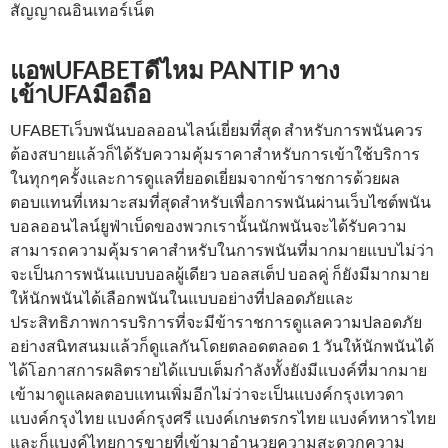
สัญญาณอินเทอร์เน็ต
แอพUFABETดีไหม PANTIP ทาง
เข้าUFAมือถือ
UFABETเว็บพนันบอลออนไลน์เยี่ยมที่สุด สำหรับการพนันควร
ต้องสบายแล้วก็ได้รับความคุ้มราคาสำหรับการเข้าใช้บริการ
ในทุกๆครั้งและการดูแลที่ยอดเยี่ยมจากข้าราชการด้วยผล
ตอบแทนที่เหมาะสมที่สุดสำหรับเพื่อการพนันผ่านเว็บไซต์พนัน
บอลออนไลน์ยูฟ่าเบ็ดของพวกเรานั้นนักพนันจะได้รับความ
สามารถความคุ้มราคาสำหรับในการพนันที่มากมายแบบไม่ว่า
จะเป็นการพนันแบบบอลผู้เดียว บอลสเต็ป บอลคู่ ก็ยังมีมากมาย
ให้นักพนันได้เลือกพนันในแบบอย่างที่ปลอดภัยและ
ประสิทธิภาพการบริการที่จะมีข้าราชการดูแลความปลอดภัย
อย่างสนิทสนมแล้วก็ดูแลกันโดยตลอดตลอด 1 วันให้นักพนันได้
ได้โอกาสการผลิตรายได้แบบเต็มกำลังทั้งยังมีแบงค์ที่มากมาย
เข้ามาดูแลผลตอบแทนเพิ่มอีกไม่ว่าจะเป็นแบงค์กรุงเทวดา
แบงค์กรุงไทย แบงค์กรุงศรี แบงค์เกษตรกรไทย แบงค์ทหารไทย
และก็แบงค์ไทยการขายที่เข้ามาอำนวยความสะดวกความ