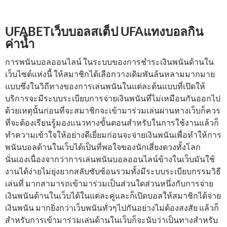
UFABETเว็บบอลสเต็ป UFAแทงบอลกิน
ค่าน้ำ
การพนันบอลออนไลน์ ในระบบของการชำระเงินพนันด้านใน
เว็บไซต์แห่งนี้ ให้สมาชิกได้เลือกวางเดิมพันล้นหลามมากมาย
แบบซึ่งในวิถีทางของการเล่นพนันในแต่ละต้นแบบที่เปิดให้
บริการจะมีระบบระเบียบการจ่ายเงินพนันที่ไม่เหมือนกันออกไป
ด้วยเหตุนั้นก่อนที่จะสมาชิกจะเข้ามาร่วมเล่นผ่านทางเว็บก็ควร
ที่จะต้องเรียนรู้มองแนวทางขั้นตอนสำหรับในการใช้งานแล้วก็
ทำความเข้าใจให้อย่างดีเยี่ยมก่อนจะจ่ายเงินพนันเพื่อทำให้การ
พนันบอลด้านในเว็บได้เป็นที่พอใจของนักเสี่ยงดวงทั้งโลก
นั่นเองเนื่องจากว่าการเล่นพนันบอลออนไลน์ข้างในเว็บมันใช้
งานได้ง่ายไม่ยุ่งยากสลับซับซ้อนรวมทั้งมีระบบระเบียบกรรมวิธี
เล่นที่ มากสามารถเข้ามาร่วมเป็นส่วนใดส่วนหนึ่งกับการจ่าย
เงินพนันด้านในเว็บได้ในแต่ละคู่และก็เปิดบอลให้สมาชิกได้จ่าย
เงินพนัน มากยิ่งกว่าเว็บพนันทั่วๆไปกันอย่างไม่ต้องสงสัย แล้วก็
สำหรับการเข้ามาร่วมเล่นด้านในเว็บก็จะนับว่าเป็นทางสำหรับ