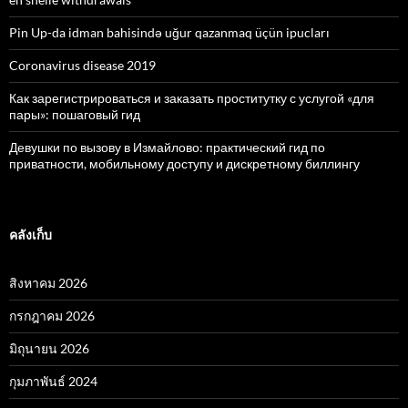
Pin Up-da idman bahisində uğur qazanmaq üçün ipucları
Coronavirus disease 2019
Как зарегистрироваться и заказать проститутку с услугой «для
пары»: пошаговый гид
Девушки по вызову в Измайлово: практический гид по
приватности, мобильному доступу и дискретному биллингу
คลังเก็บ
สิงหาคม 2026
กรกฎาคม 2026
มิถุนายน 2026
กุมภาพันธ์ 2024