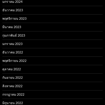
มกราคม 2024
ธันวาคม 2023
พฤศจิกายน 2023
มีนาคม 2023
กุมภาพันธ์ 2023
มกราคม 2023
ธันวาคม 2022
พฤศจิกายน 2022
ตุลาคม 2022
กันยายน 2022
สิงหาคม 2022
กรกฎาคม 2022
มิถุนายน 2022