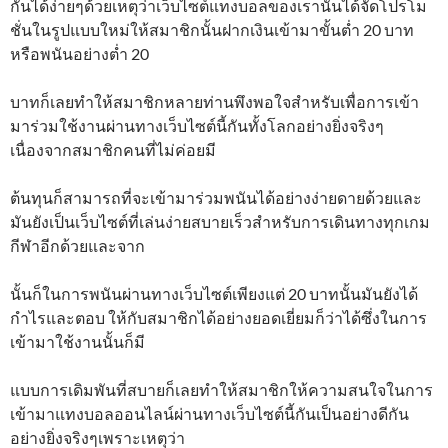
กันได้ง่ายๆด้วยเหตุว่าเว็บไซต์แทงบอลของเรานั้นได้จัดโปรโม
ชั่นในรูปแบบใหม่ให้สมาชิกนั้นฝากเงินเข้ามาขั้นต่ำ 20 บาท
หรือพนันอย่างต่ำ 20
บาทก็เลยทำให้สมาชิกหลายท่านพึงพอใจสำหรับเพื่อการเข้า
มาร่วมใช้งานผ่านทางเว็บไซต์นี้กันทั้งโลกอย่างยิ่งจริงๆ
เนื่องจากสมาชิกคนที่ไม่ค่อยมี
ต้นทุนก็สามารถที่จะเข้ามาร่วมพนันได้อย่างง่ายดายด้วยและ
มันยังเป็นเว็บไซต์ที่เล่นง่ายสบายเร็วสำหรับการเดินทางทุกเกม
กีฬาอีกด้วยและจาก
นั้นก็ในการพนันผ่านทางเว็บไซต์เพียงแต่ 20 บาทนั้นมันยังได้
กำไรและตอบ ให้กับสมาชิกได้อย่างยอดเยี่ยมก็ว่าได้ซึ่งในการ
เข้ามาใช้งานนั้นก็มี
แบบการเดิมพันที่สบายก็เลยทำให้สมาชิกให้ความสนใจในการ
เข้ามาแทงบอลออนไลน์ผ่านทางเว็บไซต์นี้กันเป็นอย่างดีกัน
อย่างยิ่งจริงๆเพราะเหตุว่า