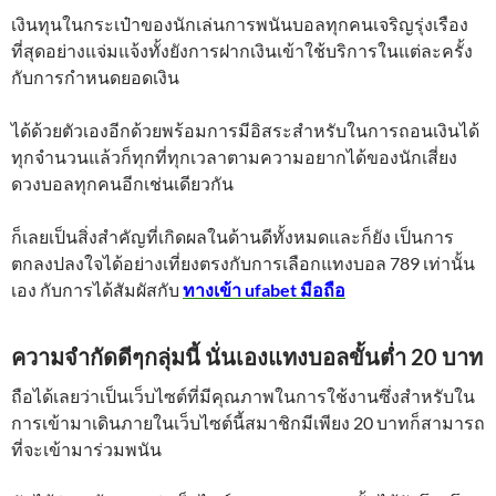
เงินทุนในกระเป๋าของนักเล่นการพนันบอลทุกคนเจริญรุ่งเรือง
ที่สุดอย่างแจ่มแจ้งทั้งยังการฝากเงินเข้าใช้บริการในแต่ละครั้ง
กับการกำหนดยอดเงิน
ได้ด้วยตัวเองอีกด้วยพร้อมการมีอิสระสำหรับในการถอนเงินได้
ทุกจำนวนแล้วก็ทุกที่ทุกเวลาตามความอยากได้ของนักเสี่ยง
ดวงบอลทุกคนอีกเช่นเดียวกัน
ก็เลยเป็นสิ่งสำคัญที่เกิดผลในด้านดีทั้งหมดและก็ยัง เป็นการ
ตกลงปลงใจได้อย่างเที่ยงตรงกับการเลือกแทงบอล 789 เท่านั้น
เอง กับการได้สัมผัสกับ
ทางเข้า ufabet มือถือ
ความจำกัดดีๆกลุ่มนี้ นั่นเองแทงบอลขั้นต่ำ 20 บาท
ถือได้เลยว่าเป็นเว็บไซต์ที่มีคุณภาพในการใช้งานซึ่งสำหรับใน
การเข้ามาเดินภายในเว็บไซต์นี้สมาชิกมีเพียง 20 บาทก็สามารถ
ที่จะเข้ามาร่วมพนัน