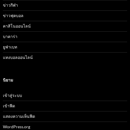
ข่าวกีฬา
ข่าวฟุตบอล
คาสิโนออนไลน์
บาคาร่า
ยูฟ่าเบท
แทงบอลออนไลน์
นิยาม
เข้าสู่ระบบ
เข้าฟีด
แสดงความเห็นฟีด
WordPress.org